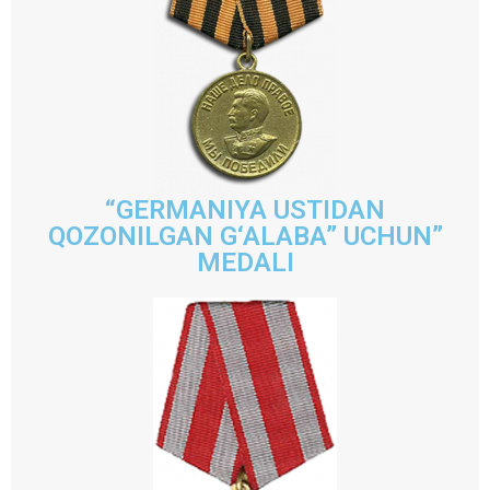
“GERMANIYA USTIDAN
QOZONILGAN G‘ALABA” UCHUN”
MEDALI