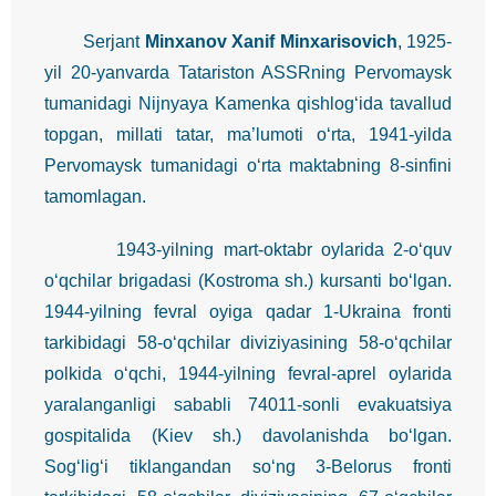
Serjant
Minxanov Xanif Minxarisovich
, 1925-
yil 20-yanvarda Tatariston ASSRning Pervomaysk
tumanidagi Nijnyaya Kamenka qishlog‘ida tavallud
topgan, millati tatar, ma’lumoti o‘rta, 1941-yilda
Pervomaysk tumanidagi o‘rta maktabning 8-sinfini
tamomlagan.
1943-yilning mart-oktabr oylarida 2-o‘quv
o‘qchilar brigadasi (Kostroma sh.) kursanti bo‘lgan.
1944-yilning fevral oyiga qadar 1-Ukraina fronti
tarkibidagi 58-o‘qchilar diviziyasining 58-o‘qchilar
polkida o‘qchi, 1944-yilning fevral-aprel oylarida
yaralanganligi sababli 74011-sonli evakuatsiya
gospitalida (Kiev sh.) davolanishda bo‘lgan.
Sog‘lig‘i tiklangandan so‘ng 3-Belorus fronti