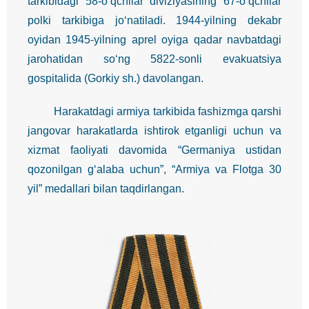
tarkibidagi 58-o‘qchilar diviziyasining 67-o‘qchilar
polki tarkibiga jo‘natiladi. 1944-yilning dekabr
oyidan 1945-yilning aprel oyiga qadar navbatdagi
jarohatidan so‘ng 5822-sonli evakuatsiya
gospitalida (Gorkiy sh.) davolangan.
Harakatdagi armiya tarkibida fashizmga qarshi
jangovar harakatlarda ishtirok etganligi uchun va
xizmat faoliyati davomida “Germaniya ustidan
qozonilgan g‘alaba uchun”, “Armiya va Flotga 30
yil” medallari bilan taqdirlangan.