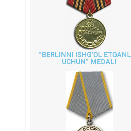
“BERLINNI ISHG‘OL ETGANL
UCHUN” MEDALI