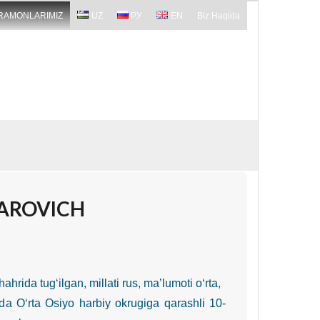
RAMONLARIMIZ
UZ
РУ
EN
Biz Haqida
AROVICH
ahrida tug‘ilgan, millati rus, ma’lumoti o‘rta,
lda O‘rta Osiyo harbiy okrugiga qarashli 10-