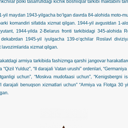
nkchilar polki tasarrufidagi kichik boshliqlar tarkibi maktabini 
 maydan 1943-yilgacha bo‘lgan davrda 84-alohida moto-muhand
arki komandiri sifatida xizmat qilgan. 1944-yil avgustdan 1-alo
’yutant, 1944-yilda 2-Belarus fronti tarkibidagi 345-alohida R
 dekabrdan 1945-yil iyulgacha 139-o‘qchilar Roslavl diviziy
 lavozimlarida xizmat qilgan.
agi armiya tarkibida fashizmga qarshi jangovar harakatlarda i
 “Qizil Yulduz”, “II darajali Vatan urushi” ordenlari, “Germaniy
etganligi uchun”, “Moskva mudofaasi uchun”, “Kenigsbergni ish
“I darajali benuqson xizmatlari uchun” “Armiya va Flotga 30 yil
ngan.