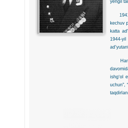
yengil ta
1941-yil
kechuv p
katta ad
1944-yil
ad’yutant
Harakatd
davomida
ishg‘ol 
uchun”, 
taqdirla