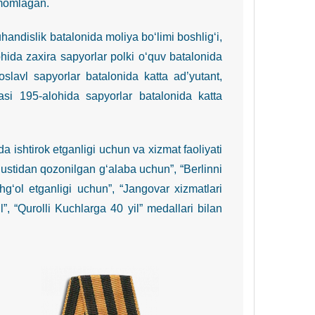
tamomlagan.
islik batalonida moliya bo‘limi boshlig‘i,
hida zaxira sapyorlar polki o‘quv batalonida
oslavl sapyorlar batalonida katta ad’yutant,
asi 195-alohida sapyorlar batalonida katta
shtirok etganligi uchun va xizmat faoliyati
a ustidan qozonilgan g‘alaba uchun”, “Berlinni
g‘ol etganligi uchun”, “Jangovar xizmatlari
”, “Qurolli Kuchlarga 40 yil” medallari bilan