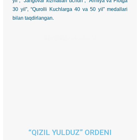
yil”, “Jangovar xizmatlari uchun”, “Armiya va Flotga
30 yil”, “Qurolli Kuchlarga 40 va 50 yil” medallari
bilan taqdirlangan.
“QIZIL YULDUZ” ORDENI