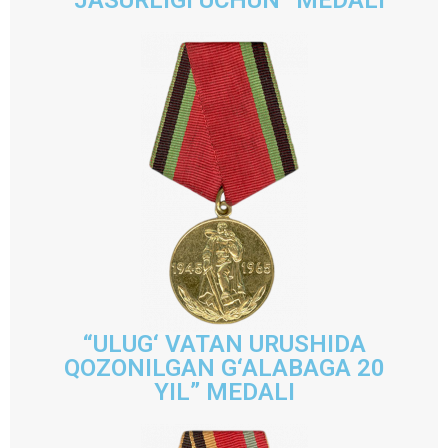
“JASURLIGI UCHUN” MEDALI
“ULUG‘ VATAN URUSHIDA
QOZONILGAN G‘ALABAGA 20
YIL” MEDALI