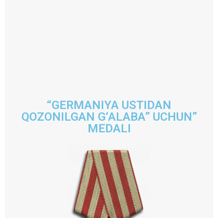
“GERMANIYA USTIDAN
QOZONILGAN G‘ALABA” UCHUN”
MEDALI