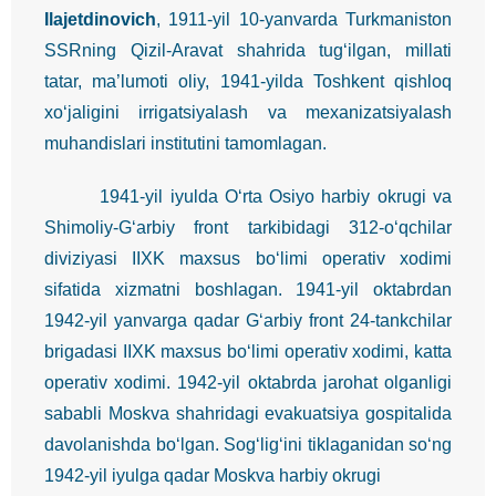
Ilajetdinovich
, 1911-yil 10-yanvarda Turkmaniston
SSRning Qizil-Aravat shahrida tug‘ilgan, millati
tatar, ma’lumoti oliy, 1941-yilda Toshkent qishloq
xo‘jaligini irrigatsiyalash va mexanizatsiyalash
muhandislari institutini tamomlagan.
1941-yil iyulda O‘rta Osiyo harbiy okrugi va
Shimoliy-G‘arbiy front tarkibidagi 312-o‘qchilar
diviziyasi IIXK maxsus bo‘limi operativ xodimi
sifatida xizmatni boshlagan. 1941-yil oktabrdan
1942-yil yanvarga qadar G‘arbiy front 24-tankchilar
brigadasi IIXK maxsus bo‘limi operativ xodimi, katta
operativ xodimi. 1942-yil oktabrda jarohat olganligi
sababli Moskva shahridagi evakuatsiya gospitalida
davolanishda bo‘lgan. Sog‘lig‘ini tiklaganidan so‘ng
1942-yil iyulga qadar Moskva harbiy okrugi