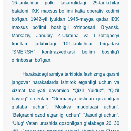
16-tankchilar polki tasarrufidagi 25-tankchilar
bataloni IIXK maxsus bo‘limi katta operativ xodimi
bo‘lgan. 1942-yil iyuldan 1945-mayga qadar IIXK
maxsus bo‘limi boshlig‘i o‘rinbosari, Bryansk,
Markaziy, Janubiy, 4-Ukraina va 1-Boltiqbo‘yi
frontlari tarkibidagi 101-tankchilar brigadasi
“SMERSH” kontrrazvedkasi bo‘lim boshlig‘i
o‘rinbosari bo‘lgan.
Harakatdagi armiya tarkibida fashizmga qarshi
jangovar harakatlarda ishtirok etganligi uchun va
xizmat faoliyati davomida “Qizil Yulduz”, “Qizil
bayroq” ordenlari, “Germaniya ustidan qozonilgan
g‘alaba uchun”, “Moskva mudofaasi uchun”,
“Belgradni ozod etganligi uchun”, “Jasurligi uchun”,
“Ulug‘ Vatan urushida qozonilgan g‘alabaga 20, 30