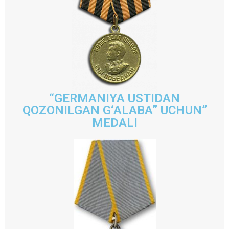
“GERMANIYA USTIDAN
QOZONILGAN G‘ALABA” UCHUN”
MEDALI