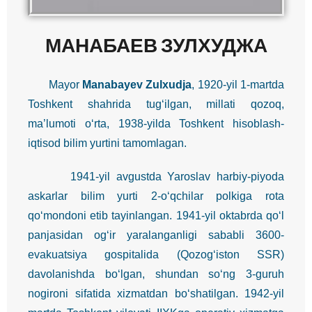
МАНАБАЕВ ЗУЛХУДЖА
Mayor
Manabayev Zulxudja
, 1920-yil 1-martda
Toshkent shahrida tug‘ilgan, millati qozoq,
ma’lumoti o‘rta, 1938-yilda Toshkent hisoblash-
iqtisod bilim yurtini tamomlagan.
1941-yil avgustda Yaroslav harbiy-piyoda
askarlar bilim yurti 2-o‘qchilar polkiga rota
qo‘mondoni etib tayinlangan. 1941-yil oktabrda qo‘l
panjasidan og‘ir yaralanganligi sababli 3600-
evakuatsiya gospitalida (Qozog‘iston SSR)
davolanishda bo‘lgan, shundan so‘ng 3-guruh
nogironi sifatida xizmatdan bo‘shatilgan. 1942-yil