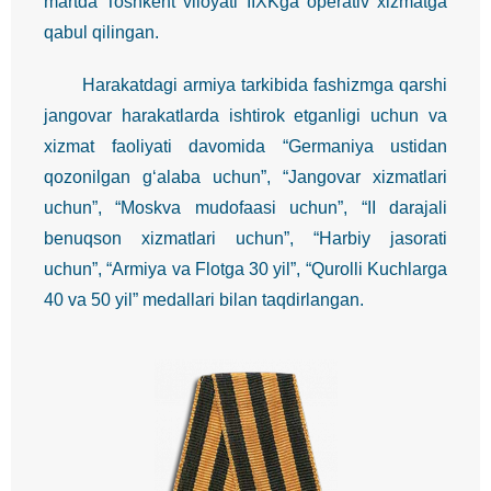
martda Toshkent viloyati IIXKga operativ xizmatga
qabul qilingan.
Harakatdagi armiya tarkibida fashizmga qarshi
jangovar harakatlarda ishtirok etganligi uchun va
xizmat faoliyati davomida “Germaniya ustidan
qozonilgan g‘alaba uchun”, “Jangovar xizmatlari
uchun”, “Moskva mudofaasi uchun”, “II darajali
benuqson xizmatlari uchun”, “Harbiy jasorati
uchun”, “Armiya va Flotga 30 yil”, “Qurolli Kuchlarga
40 va 50 yil” medallari bilan taqdirlangan.