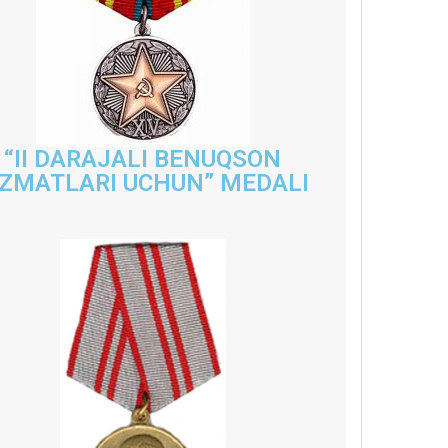
“II DARAJALI BENUQSON
IZMATLARI UCHUN” MEDALI