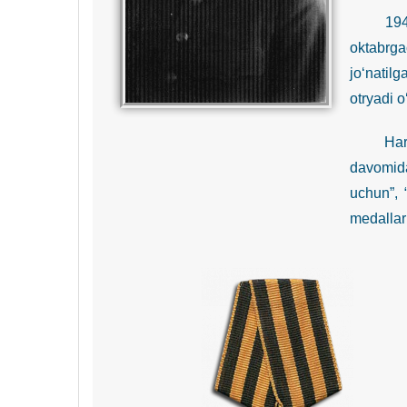
1942-yil
oktabrg
jo‘natil
otryadi o
Harakatd
davomida
uchun”, 
medallari