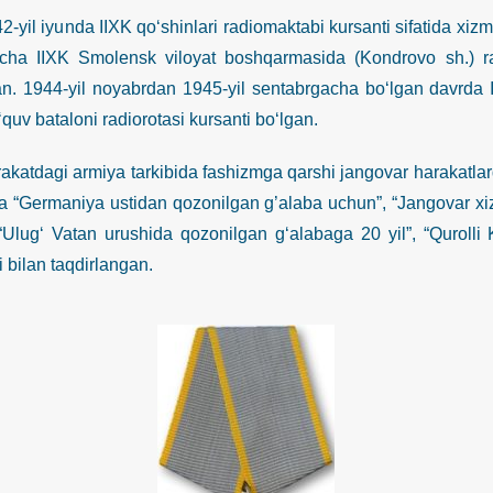
 iyunda IIXK qo‘shinlari radiomaktabi kursanti sifatida xizma
acha IIXK Smolensk viloyat boshqarmasida (Kondrovo sh.) r
gan. 1944-yil noyabrdan 1945-yil sentabrgacha bo‘lgan davrda 
‘quv bataloni radiorotasi kursanti bo‘lgan.
agi armiya tarkibida fashizmga qarshi jangovar harakatlarda i
 “Germaniya ustidan qozonilgan g’alaba uchun”, “Jangovar xizm
“Ulug‘ Vatan urushida qozonilgan g‘alabaga 20 yil”, “Qurolli 
 bilan taqdirlangan.