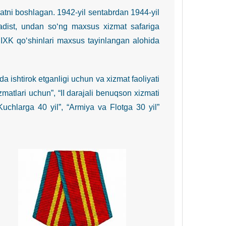
tni boshlagan. 1942-yil sentabrdan 1944-yil
adist, undan so‘ng maxsus xizmat safariga
IIXK qo‘shinlari maxsus tayinlangan alohida
shtirok etganligi uchun va xizmat faoliyati
atlari uchun”, “II darajali benuqson xizmati
Kuchlarga 40 yil”, “Armiya va Flotga 30 yil”