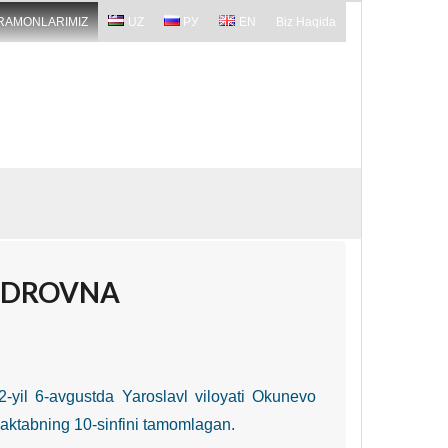
RAMONLARIMIZ
UZ
РУ
EN
Biz Haqida
NDROVNA
2-yil 6-avgustda Yaroslavl viloyati Okunevo
maktabning 10-sinfini tamomlagan.