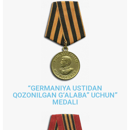
“GERMANIYA USTIDAN
QOZONILGAN G‘ALABA” UCHUN”
MEDALI