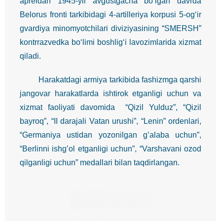
apreldan 1945-yil avgustgacha bo‘lgan davrda
Belorus fronti tarkibidagi 4-artilleriya korpusi 5-og‘ir
gvardiya minomyotchilari diviziyasining “SMERSH”
kontrrazvedka bo‘limi boshlig‘i lavozimlarida xizmat
qiladi.
Harakatdagi armiya tarkibida fashizmga qarshi
jangovar harakatlarda ishtirok etganligi uchun va
xizmat faoliyati davomida “Qizil Yulduz”, “Qizil
bayroq”, “II darajali Vatan urushi”, “Lenin” ordenlari,
“Germaniya ustidan yozonilgan g’alaba uchun”,
“Berlinni ishg’ol etganligi uchun”, “Varshavani ozod
qilganligi uchun” medallari bilan taqdirlangan.