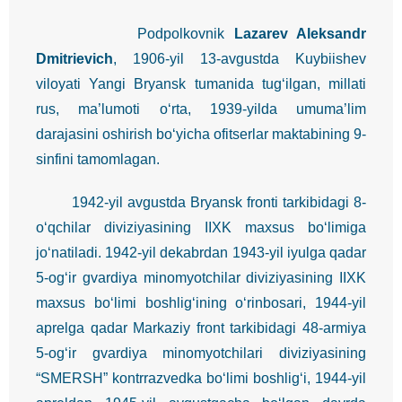
Podpolkovnik
Lazarev Aleksandr
Dmitrievich
, 1906-yil 13-avgustda Kuybiishev
viloyati Yangi Bryansk tumanida tug‘ilgan, millati
rus, ma’lumoti o‘rta, 1939-yilda umuma’lim
darajasini oshirish bo‘yicha ofitserlar maktabining 9-
sinfini tamomlagan.
1942-yil avgustda Bryansk fronti tarkibidagi 8-
o‘qchilar diviziyasining IIXK maxsus bo‘limiga
jo‘natiladi. 1942-yil dekabrdan 1943-yil iyulga qadar
5-og‘ir gvardiya minomyotchilar diviziyasining IIXK
maxsus bo‘limi boshlig‘ining o‘rinbosari, 1944-yil
aprelga qadar Markaziy front tarkibidagi 48-armiya
5-og‘ir gvardiya minomyotchilari diviziyasining
“SMERSH” kontrrazvedka bo‘limi boshlig‘i, 1944-yil