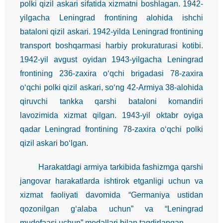
polki qizil askari sifatida xizmatni boshlagan. 1942-
yilgacha Leningrad frontining alohida ishchi
bataloni qizil askari. 1942-yilda Leningrad frontining
transport boshqarmasi harbiy prokuraturasi kotibi.
1942-yil avgust oyidan 1943-yilgacha Leningrad
frontining 236-zaxira o‘qchi brigadasi 78-zaxira
o‘qchi polki qizil askari, so‘ng 42-Armiya 38-alohida
qiruvchi tankka qarshi bataloni komandiri
lavozimida xizmat qilgan. 1943-yil oktabr oyiga
qadar Leningrad frontining 78-zaxira o‘qchi polki
qizil askari bo‘lgan.
Harakatdagi armiya tarkibida fashizmga qarshi
jangovar harakatlarda ishtirok etganligi uchun va
xizmat faoliyati davomida “Germaniya ustidan
qozonilgan g‘alaba uchun” va “Leningrad
mudofaasi uchun” medallari bilan taqdirlangan.