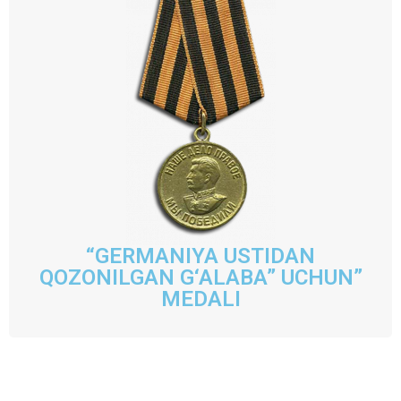
“GERMANIYA USTIDAN
QOZONILGAN G‘ALABA” UCHUN”
MEDALI