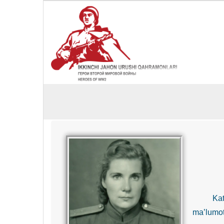
Katta 
ma’lumot