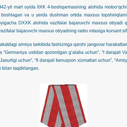
 mart oyida IIXK 4-boshqarmasining alohida motoo‘qchi brig
 boshlagan va u yerda dushman ortida maxsus topshiriqlarni
yigacha DXXK alohida vazifalar bajaruvchi maxsus otryadi q
azifalar bajaruvchi maxsus otryadning radio rotasiga kursant sif
agi armiya tarkibida fashizmga qarshi jangovar harakatlarda i
 “Germaniya ustidan qozonilgan g‘alaba uchun”, “I darajali Vat
Jasurligi uchun”, “II darajali benuqson xizmatlari uchun”, “Armiy
 bilan taqdirlangan.