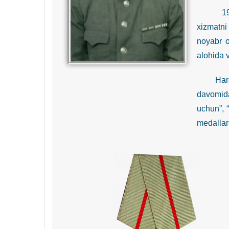
1942-yil
xizmatni
noyabr o
alohida v
Harakatd
davomida
uchun”, “
medallari