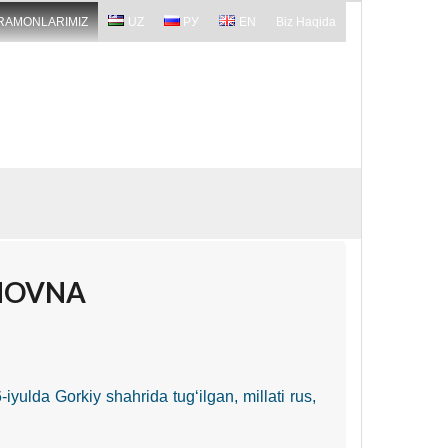
RAMONLARIMIZ
UZ
РУ
EN
Biz Haqida
NOVNA
6-iyulda Gorkiy shahrida tug‘ilgan, millati rus,