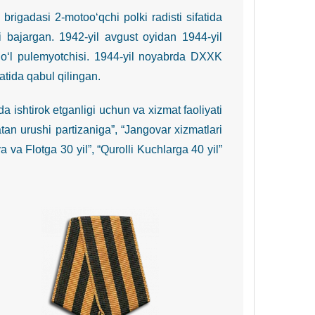
adasi 2-motoo‘qchi polki radisti sifatida
 bajargan. 1942-yil avgust oyidan 1944-yil
o‘l pulemyotchisi. 1944-yil noyabrda DXXK
atida qabul qilingan.
shtirok etganligi uchun va xizmat faoliyati
an urushi partizaniga”, “Jangovar xizmatlari
a va Flotga 30 yil”, “Qurolli Kuchlarga 40 yil”