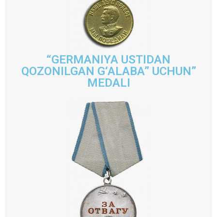
“GERMANIYA USTIDAN
QOZONILGAN G‘ALABA” UCHUN”
MEDALI