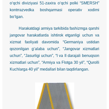
o‘qchi diviziyasi 51-zaxira o‘qchi polki “SMERSH”
kontrrazvedka boshqarmasi operativ xodimi
bo‘lgan.
Harakatdagi armiya tarkibida fashizmga qarshi
jangovar harakatlarda ishtirok etganligi uchun va
xizmat faoliyati davomida “Germaniya ustidan
qozonilgan g‘alaba uchun”, “Jangovar xizmatlari
uchun”, “Jasurligi uchun”, “I va II darajali benuqson
xizmatlari uchun”, “Armiya va Flotga 30 yil”, “Qurolli
Kuchlarga 40 yil” medallari bilan taqdirlangan.