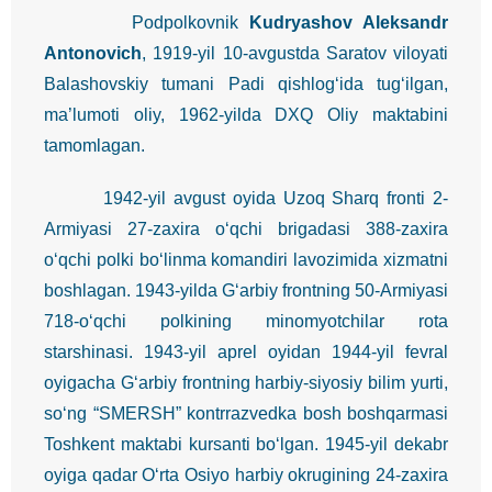
Podpolkovnik
Kudryashov Aleksandr
Antonovich
, 1919-yil 10-avgustda Saratov viloyati
Balashovskiy tumani Padi qishlog‘ida tug‘ilgan,
ma’lumoti oliy, 1962-yilda DXQ Oliy maktabini
tamomlagan.
1942-yil avgust oyida Uzoq Sharq fronti 2-
Armiyasi 27-zaxira o‘qchi brigadasi 388-zaxira
o‘qchi polki bo‘linma komandiri lavozimida xizmatni
boshlagan. 1943-yilda G‘arbiy frontning 50-Armiyasi
718-o‘qchi polkining minomyotchilar rota
starshinasi. 1943-yil aprel oyidan 1944-yil fevral
oyigacha G‘arbiy frontning harbiy-siyosiy bilim yurti,
so‘ng “SMERSH” kontrrazvedka bosh boshqarmasi
Toshkent maktabi kursanti bo‘lgan. 1945-yil dekabr
oyiga qadar O‘rta Osiyo harbiy okrugining 24-zaxira