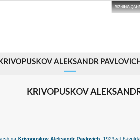
BIZNING QAH
KRIVOPUSKOV ALEKSANDR PAVLOVIC
KRIVOPUSKOV ALEKSANDR
shina
Krivopuskov Aleksandr Pavlovich
, 1923-yil 6-iyul