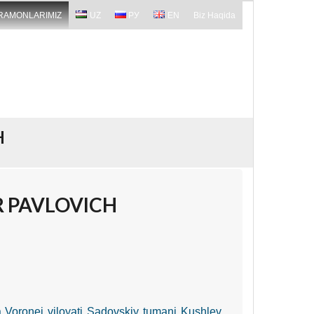
RAMONLARIMIZ
UZ
РУ
EN
Biz Haqida
H
 PAVLOVICH
da Voronej viloyati Sadovskiy tumani Kushlev