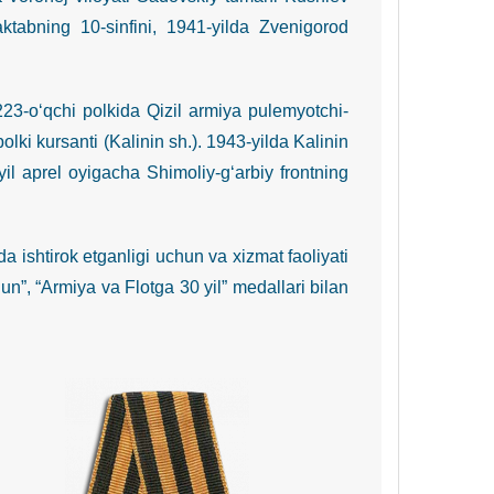
maktabning 10-sinfini, 1941-yilda Zvenigorod
-o‘qchi polkida Qizil armiya pulemyotchi-
olki kursanti (Kalinin sh.). 1943-yilda Kalinin
yil aprel oyigacha Shimoliy-g‘arbiy frontning
shtirok etganligi uchun va xizmat faoliyati
”, “Armiya va Flotga 30 yil” medallari bilan