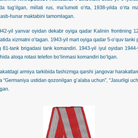
ida tug‘ilgan, millati rus, ma’lumoti o‘rta, 1938-yilda o‘rta 
asb-hunar maktabini tamomlagan.
 yanvar oyidan dekabr oyiga qadar Kalinin frontining 1223
fatida xizmatni o‘tagan. 1943-yil mart oyiga qadar 5-o‘quv tanki p
ng 81-tank brigadasi tank komandiri. 1943-yil iyul oyidan 1944-
hida aloqa rotasi telefon bo‘linmasi komandiri bo‘lgan.
agi armiya tarkibida fashizmga qarshi jangovar harakatlarda i
 “Germaniya ustidan qozonilgan g’alaba uchun”, “Jasurligi uchun
ngan.