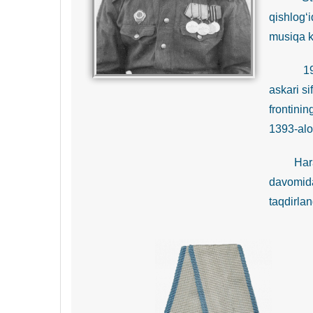
qishlog‘
musiqa k
1942-yil
askari si
frontini
1393-alo
Harakatd
davomida
taqdirla