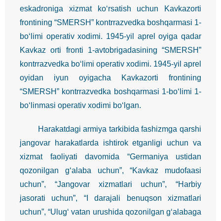
eskadroniga xizmat ko‘rsatish uchun Kavkazorti
frontining “SMERSH” kontrrazvedka boshqarmasi 1-
bo‘limi operativ xodimi. 1945-yil aprel oyiga qadar
Kavkaz orti fronti 1-avtobrigadasining “SMERSH”
kontrrazvedka bo‘limi operativ xodimi. 1945-yil aprel
oyidan iyun oyigacha Kavkazorti frontining
“SMERSH” kontrrazvedka boshqarmasi 1-bo‘limi 1-
bo‘linmasi operativ xodimi bo‘lgan.
Harakatdagi armiya tarkibida fashizmga qarshi
jangovar harakatlarda ishtirok etganligi uchun va
xizmat faoliyati davomida “Germaniya ustidan
qozonilgan g‘alaba uchun”, “Kavkaz mudofaasi
uchun”, “Jangovar xizmatlari uchun”, “Harbiy
jasorati uchun”, “I darajali benuqson xizmatlari
uchun”, “Ulug‘ vatan urushida qozonilgan g‘alabaga