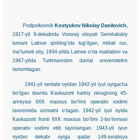
Podpolkovnik
Kostyukov Nikolay Danilovich,
1917-yil 9-dekabrda Voronej viloyati Semilukskiy
tumani Latnoe qishlog‘ida tug‘ilgan, millati rus,
ma’lumoti oliy, 1934-yilda Latnoe o‘rta maktabini va
1967-yilda Turkmaniston davlat universitetini
tamomlagan.
1941-yil sentabr oyidan 1942-yil iyul oyigacha
bo‘lgan davrda Kavkazorti harbiy okrugining 45-
armiyasi IIXK maxsus bo‘limi operativ xodimi
lavozimida xizmatni o‘tagan. 1942-yil iyul oyida
Kavkazorti fronti IIXK maxsus bo‘limi 2-bo‘linmasi
operativ xodimi etib tayinlangan. 1943-yil iyun
oyidan dekabr oyiga qadar 149-aviatsiya