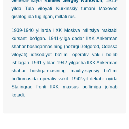
General-mayor
Kiselev Sergey Ivanovich
, 1913-
yilda Tula viloyati Kurkinskiy tumani Maxovoe
qishlog‘ida tug‘ilgan, millati rus.
1939-1940 yillarda IIXK Moskva militsiya maktabi
kursanti bo‘lgan. 1941-yilga qadar IIXK Ankerman
shahar boshqarmasining (hozirgi Belgorod, Odessa
viloyati) iqtisodiyot bo‘limi operativ vakili bo‘lib
ishlagan. 1941-yildan 1942-yilgacha IIXK Ankerman
shahar boshqarmasining maxfiy-siyosiy bo‘limi
bo‘linmasida operativ vakil. 1942-yil dekabr oyida
Stalingrad fronti IIXK maxsus bo‘limiga jo‘nab
ketadi.