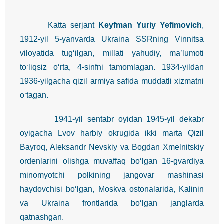
Katta serjant
Keyfman Yuriy Yefimovich
,
1912-yil 5-yanvarda Ukraina SSRning Vinnitsa
viloyatida tug‘ilgan, millati yahudiy, ma’lumoti
to‘liqsiz o‘rta, 4-sinfni tamomlagan. 1934-yildan
1936-yilgacha qizil armiya safida muddatli xizmatni
o‘tagan.
1941-yil sentabr oyidan 1945-yil dekabr
oyigacha Lvov harbiy okrugida ikki marta Qizil
Bayroq, Aleksandr Nevskiy va Bogdan Xmelnitskiy
ordenlarini olishga muvaffaq bo‘lgan 16-gvardiya
minomyotchi polkining jangovar mashinasi
haydovchisi bo‘lgan, Moskva ostonalarida, Kalinin
va Ukraina frontlarida bo‘lgan janglarda
qatnashgan.