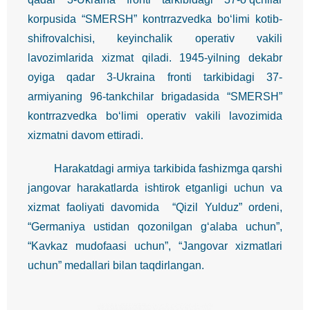
korpusida “SMERSH” kontrrazvedka bo‘limi kotib-
shifrovalchisi, keyinchalik operativ vakili
lavozimlarida xizmat qiladi. 1945-yilning dekabr
oyiga qadar 3-Ukraina fronti tarkibidagi 37-
armiyaning 96-tankchilar brigadasida “SMERSH”
kontrrazvedka bo‘limi operativ vakili lavozimida
xizmatni davom ettiradi.
Harakatdagi armiya tarkibida fashizmga qarshi
jangovar harakatlarda ishtirok etganligi uchun va
xizmat faoliyati davomida “Qizil Yulduz” ordeni,
“Germaniya ustidan qozonilgan g‘alaba uchun”,
“Kavkaz mudofaasi uchun”, “Jangovar xizmatlari
uchun” medallari bilan taqdirlangan.