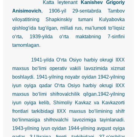
Katta leytenant
Kanishev Grigoriy
Anisimovich
, 1906-yil 29-sentabrda Tambov
viloyatitining Shapkinskiy tumani Kulyabovka
qishlog‘ida tug‘ilgan, millati rus, ma’lumoti to‘liqsiz
o‘rta, 1939-yilda o‘rta maktabning 7-sinfini
tamomlagan.
1941-yilda O‘rta Osiyo harbiy okrugi IIXX
maxsus bo‘limi operativ vakili lavozimida xizmat
boshlaydi. 1941-yilning noyabr oyidan 1942-yilning
iyun oyiga qadar O‘rta Osiyo harbiy okrugi IIXX
maxsus bo‘limi shifrovalchilik qilgan.1942-yilning
iyun oyiga kelib, Shimoliy Kavkaz va Kavkazorti
frontlari tarkibidagi IIXX maxsus bo‘limining shifr
bo‘linmasiga shifrovalchi lavozimiga tayinlanadi.
1943-yilning iyun oyidan 1944-yilning avgust oyiga
qadar 3-Ukraina fronti tarkibidagi 37-o‘qchilar