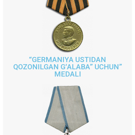
“GERMANIYA USTIDAN
QOZONILGAN G‘ALABA” UCHUN”
MEDALI