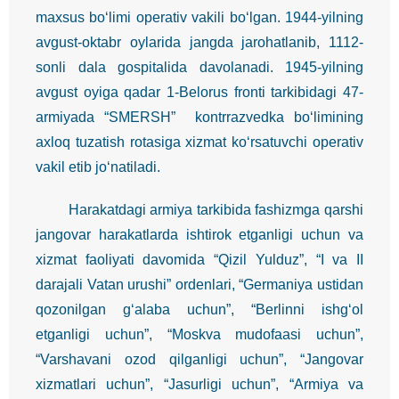
maxsus bo‘limi operativ vakili bo‘lgan. 1944-yilning
avgust-oktabr oylarida jangda jarohatlanib, 1112-
sonli dala gospitalida davolanadi. 1945-yilning
avgust oyiga qadar 1-Belorus fronti tarkibidagi 47-
armiyada “SMERSH” kontrrazvedka bo‘limining
axloq tuzatish rotasiga xizmat ko‘rsatuvchi operativ
vakil etib jo‘natiladi.
Harakatdagi armiya tarkibida fashizmga qarshi
jangovar harakatlarda ishtirok etganligi uchun va
xizmat faoliyati davomida “Qizil Yulduz”, “I va II
darajali Vatan urushi” ordenlari, “Germaniya ustidan
qozonilgan g‘alaba uchun”, “Berlinni ishg‘ol
etganligi uchun”, “Moskva mudofaasi uchun”,
“Varshavani ozod qilganligi uchun”, “Jangovar
xizmatlari uchun”, “Jasurligi uchun”, “Armiya va