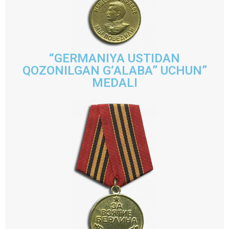
“GERMANIYA USTIDAN
QOZONILGAN G‘ALABA” UCHUN”
MEDALI