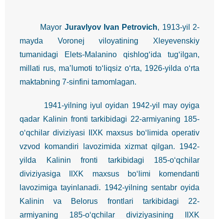
Mayor
Juravlyov Ivan Petrovich
, 1913-yil 2-
mayda Voronej viloyatining Xleyevenskiy
tumanidagi Elets-Malanino qishlog‘ida tug‘ilgan,
millati rus, ma’lumoti to‘liqsiz o‘rta, 1926-yilda o‘rta
maktabning 7-sinfini tamomlagan.
1941-yilning iyul oyidan 1942-yil may oyiga
qadar Kalinin fronti tarkibidagi 22-armiyaning 185-
o‘qchilar diviziyasi IIXK maxsus bo‘limida operativ
vzvod komandiri lavozimida xizmat qilgan. 1942-
yilda Kalinin fronti tarkibidagi 185-o‘qchilar
diviziyasiga IIXK maxsus bo‘limi komendanti
lavozimiga tayinlanadi. 1942-yilning sentabr oyida
Kalinin va Belorus frontlari tarkibidagi 22-
armiyaning 185-o‘qchilar diviziyasining IIXK