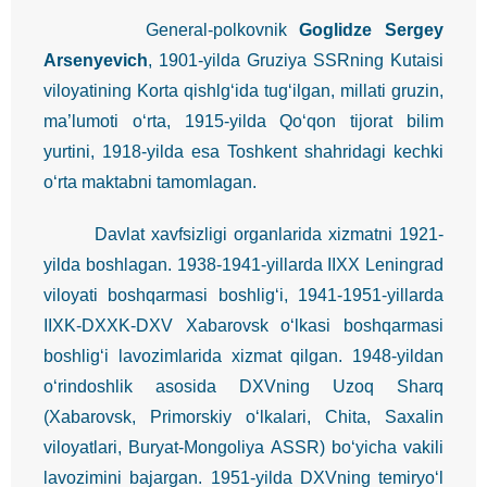
General-polkovnik
Goglidze Sergey
Arsenyevich
, 1901-yilda Gruziya SSRning Kutaisi
viloyatining Korta qishlg‘ida tug‘ilgan, millati gruzin,
ma’lumoti o‘rta, 1915-yilda Qo‘qon tijorat bilim
yurtini, 1918-yilda esa Toshkent shahridagi kechki
o‘rta maktabni tamomlagan.
Davlat xavfsizligi organlarida xizmatni 1921-
yilda boshlagan. 1938-1941-yillarda IIXX Leningrad
viloyati boshqarmasi boshlig‘i, 1941-1951-yillarda
IIXK-DXXK-DXV Xabarovsk o‘lkasi boshqarmasi
boshlig‘i lavozimlarida xizmat qilgan. 1948-yildan
o‘rindoshlik asosida DXVning Uzoq Sharq
(Xabarovsk, Primorskiy o‘lkalari, Chita, Saxalin
viloyatlari, Buryat-Mongoliya ASSR) bo‘yicha vakili
lavozimini bajargan. 1951-yilda DXVning temiryo‘l