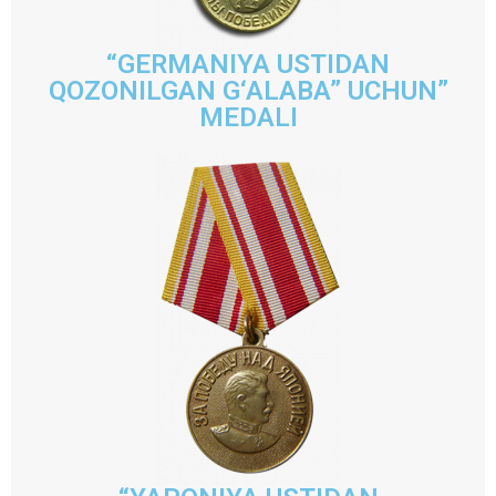
“GERMANIYA USTIDAN
QOZONILGAN G‘ALABA” UCHUN”
MEDALI