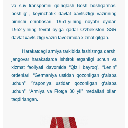
va suv transportini qo‘riqlash Bosh boshqarmasi
boshlig‘i, keyinchalik davlat xavfsizligi vazirining
birinchi o‘rinbosari, 1951-yilning noyabr oyidan
1952-yilning fevral oyiga qadar O‘zbekiston SSR
davlat xavfsizligi vaziri lavozimida xizmat qilgan.
Harakatdagi armiya tarkibida fashizmga qarshi
jangovar harakatlarda ishtirok etganligi uchun va
xizmat faoliyati davomida “Qizil bayroq”, “Lenin”
ordenlari, “Germaniya ustidan qozonilgan g‘alaba
uchun”, “Yaponiya ustidan qozonilgan g‘alaba
uchun”, “Armiya va Flotga 30 yil” medallari bilan
taqdirlangan.