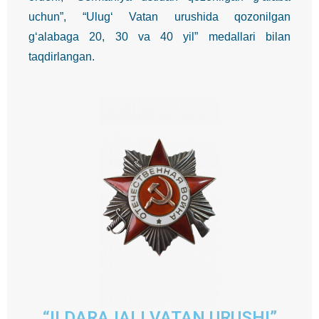
uchun”, “Ulug‘ Vatan urushida qozonilgan
g‘alabaga 20, 30 va 40 yil” medallari bilan
taqdirlangan.
“II DARAJALI VATAN URUSHI”