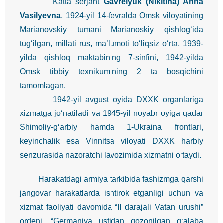
Katta serjant
Gavrelyuk (Nikitina) Anna
Vasilyevna
, 1924-yil 14-fevralda Omsk viloyatining
Marianovskiy tumani Marianoskiy qishlog‘ida
tug‘ilgan, millati rus, ma’lumoti to‘liqsiz o‘rta, 1939-
yilda qishloq maktabining 7-sinfini, 1942-yilda
Omsk tibbiy texnikumining 2 ta bosqichini
tamomlagan.
1942-yil avgust oyida DXXK organlariga
xizmatga jo‘natiladi va 1945-yil noyabr oyiga qadar
Shimoliy-g‘arbiy hamda 1-Ukraina frontlari,
keyinchalik esa Vinnitsa viloyati DXXK harbiy
senzurasida nazoratchi lavozimida xizmatni o‘taydi.
Harakatdagi armiya tarkibida fashizmga qarshi
jangovar harakatlarda ishtirok etganligi uchun va
xizmat faoliyati davomida “II darajali Vatan urushi”
ordeni, “Germaniya ustidan qozonilgan g‘alaba