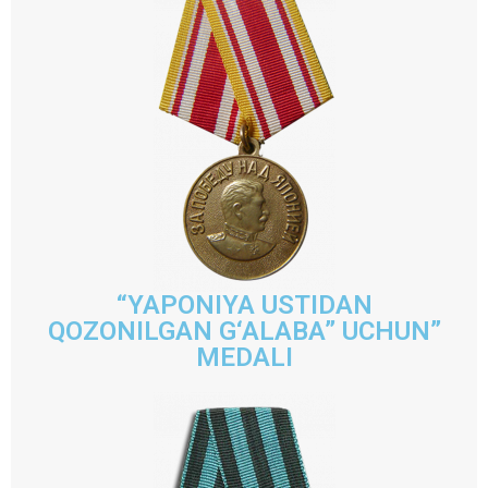
“YAPONIYA USTIDAN
QOZONILGAN G‘ALABA” UCHUN”
MEDALI