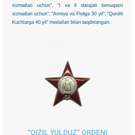
xizmatlari uchun”, “I va II darajali benuqson
xizmatlari uchun”, “Armiya va Flotga 30 yil”, “Qurolli
Kuchlarga 40 yil” medallari bilan taqdirlangan.
“QIZIL YULDUZ” ORDENI