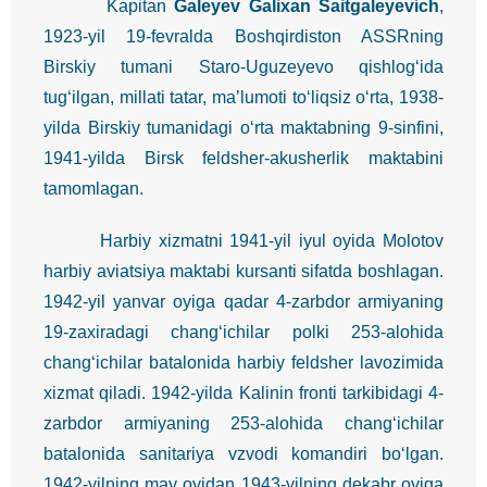
Kapitan
Galeyev Galixan Saitgaleyevich
,
1923-yil 19-fevralda Boshqirdiston ASSRning
Birskiy tumani Staro-Uguzeyevo qishlog‘ida
tug‘ilgan, millati tatar, ma’lumoti to‘liqsiz o‘rta, 1938-
yilda Birskiy tumanidagi o‘rta maktabning 9-sinfini,
1941-yilda Birsk feldsher-akusherlik maktabini
tamomlagan.
Harbiy xizmatni 1941-yil iyul oyida Molotov
harbiy aviatsiya maktabi kursanti sifatda boshlagan.
1942-yil yanvar oyiga qadar 4-zarbdor armiyaning
19-zaxiradagi chang‘ichilar polki 253-alohida
chang‘ichilar batalonida harbiy feldsher lavozimida
xizmat qiladi. 1942-yilda Kalinin fronti tarkibidagi 4-
zarbdor armiyaning 253-alohida chang‘ichilar
batalonida sanitariya vzvodi komandiri bo‘lgan.
1942-yilning may oyidan 1943-yilning dekabr oyiga