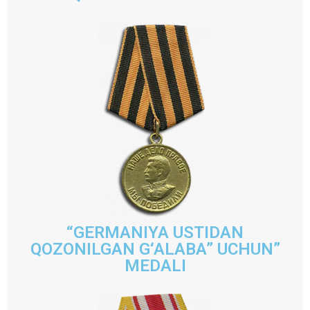
“GERMANIYA USTIDAN
QOZONILGAN G‘ALABA” UCHUN”
MEDALI