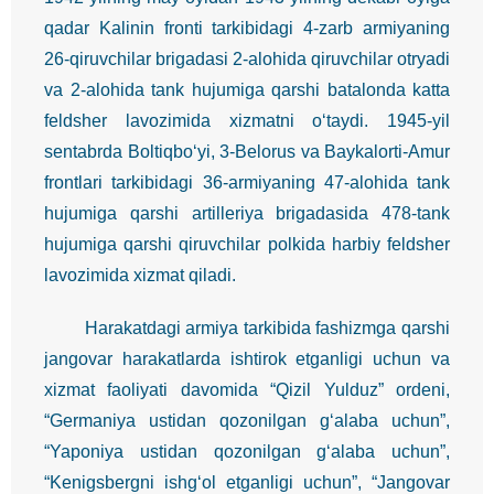
qadar Kalinin fronti tarkibidagi 4-zarb armiyaning
26-qiruvchilar brigadasi 2-alohida qiruvchilar otryadi
va 2-alohida tank hujumiga qarshi batalonda katta
feldsher lavozimida xizmatni o‘taydi. 1945-yil
sentabrda Boltiqbo‘yi, 3-Belorus va Baykalorti-Amur
frontlari tarkibidagi 36-armiyaning 47-alohida tank
hujumiga qarshi artilleriya brigadasida 478-tank
hujumiga qarshi qiruvchilar polkida harbiy feldsher
lavozimida xizmat qiladi.
Harakatdagi armiya tarkibida fashizmga qarshi
jangovar harakatlarda ishtirok etganligi uchun va
xizmat faoliyati davomida “Qizil Yulduz” ordeni,
“Germaniya ustidan qozonilgan g‘alaba uchun”,
“Yaponiya ustidan qozonilgan g‘alaba uchun”,
“Kenigsbergni ishg‘ol etganligi uchun”, “Jangovar