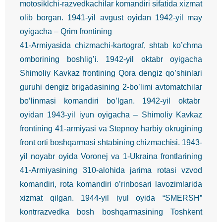
motosiklchi-razvedkachilar komandiri sifatida xizmat
olib borgan. 1941-yil avgust oyidan 1942-yil may
oyigacha – Qrim frontining
41-Armiyasida chizmachi-kartograf, shtab ko’chma
omborining boshlig’i. 1942-yil oktabr oyigacha
Shimoliy Kavkaz frontining Qora dengiz qo’shinlari
guruhi dengiz brigadasining 2-bo’limi avtomatchilar
bo’linmasi komandiri bo’lgan. 1942-yil oktabr
oyidan 1943-yil iyun oyigacha – Shimoliy Kavkaz
frontining 41-armiyasi va Stepnoy harbiy okrugining
front orti boshqarmasi shtabining chizmachisi. 1943-
yil noyabr oyida Voronej va 1-Ukraina frontlarining
41-Armiyasining 310-alohida jarima rotasi vzvod
komandiri, rota komandiri o’rinbosari lavozimlarida
xizmat qilgan. 1944-yil iyul oyida “SMERSH”
kontrrazvedka bosh boshqarmasining Toshkent