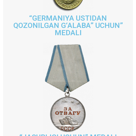
“GERMANIYA USTIDAN
QOZONILGAN G‘ALABA” UCHUN”
MEDALI