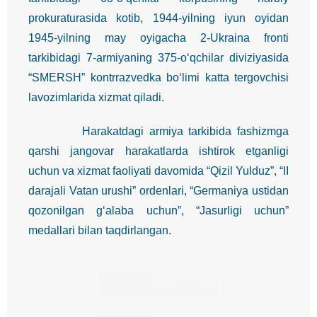
prokuraturasida kotib, 1944-yilning iyun oyidan
1945-yilning may oyigacha 2-Ukraina fronti
tarkibidagi 7-armiyaning 375-o‘qchilar diviziyasida
“SMERSH” kontrrazvedka bo‘limi katta tergovchisi
lavozimlarida xizmat qiladi.
Harakatdagi armiya tarkibida fashizmga
qarshi jangovar harakatlarda ishtirok etganligi
uchun va xizmat faoliyati davomida “Qizil Yulduz”, “II
darajali Vatan urushi” ordenlari, “Germaniya ustidan
qozonilgan g‘alaba uchun”, “Jasurligi uchun”
medallari bilan taqdirlangan.