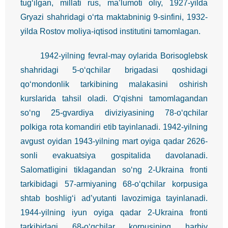
tug‘ilgan, millati rus, ma’lumoti oliy, 1927-yilda
Gryazi shahridagi o‘rta maktabninig 9-sinfini, 1932-
yilda Rostov moliya-iqtisod institutini tamomlagan.
1942-yilning fevral-may oylarida Borisoglebsk
shahridagi 5-o‘qchilar brigadasi qoshidagi
qo‘mondonlik tarkibining malakasini oshirish
kurslarida tahsil oladi. O‘qishni tamomlagandan
so‘ng 25-gvardiya diviziyasining 78-o‘qchilar
polkiga rota komandiri etib tayinlanadi. 1942-yilning
avgust oyidan 1943-yilning mart oyiga qadar 2626-
sonli evakuatsiya gospitalida davolanadi.
Salomatligini tiklagandan so‘ng 2-Ukraina fronti
tarkibidagi 57-armiyaning 68-o‘qchilar korpusiga
shtab boshlig‘i ad’yutanti lavozimiga tayinlanadi.
1944-yilning iyun oyiga qadar 2-Ukraina fronti
tarkibidagi 68-o‘qchilar korpusining harbiy