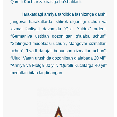
Qurolli Kuchlar zaxirasiga bo‘shatiladi.
Harakatdagi armiya tarkibida fashizmga qarshi
jangovar harakatlarda ishtirok etganligi uchun va
xizmat faoliyati davomida “Qizil Yulduz” ordeni,
“Germaniya ustidan qozonilgan g‘alaba uchun”,
“Stalingrad mudofaasi uchun”, “Jangovar xizmatlari
uchun”, “I va II darajali benuqson xizmatlari uchun”,
“Ulug‘ Vatan urushida qozonilgan g‘alabaga 20 yil”,
“Armiya va Flotga 30 yil”, “Qurolli Kuchlarga 40 yil”
medallari bilan taqdirlangan.