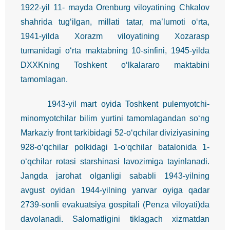
1922-yil 11- mayda Orenburg viloyatining Chkalov
shahrida tug‘ilgan, millati tatar, ma’lumoti o‘rta,
1941-yilda Xorazm viloyatining Xozarasp
tumanidagi o‘rta maktabning 10-sinfini, 1945-yilda
DXXKning Toshkent o‘lkalararo maktabini
tamomlagan.
1943-yil mart oyida Toshkent pulemyotchi-
minomyotchilar bilim yurtini tamomlagandan so‘ng
Markaziy front tarkibidagi 52-o‘qchilar diviziyasining
928-o‘qchilar polkidagi 1-o‘qchilar batalonida 1-
o‘qchilar rotasi starshinasi lavozimiga tayinlanadi.
Jangda jarohat olganligi sababli 1943-yilning
avgust oyidan 1944-yilning yanvar oyiga qadar
2739-sonli evakuatsiya gospitali (Penza viloyati)da
davolanadi. Salomatligini tiklagach xizmatdan