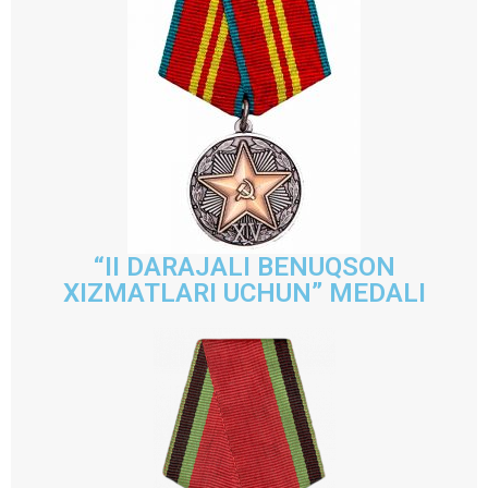
“II DARAJALI BENUQSON
XIZMATLARI UCHUN” MEDALI