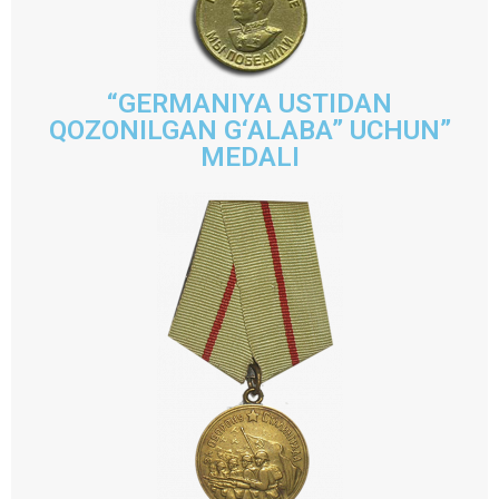
“GERMANIYA USTIDAN
QOZONILGAN G‘ALABA” UCHUN”
MEDALI