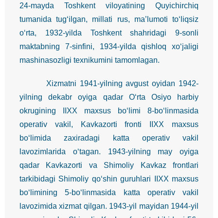
24-mayda Toshkent viloyatining Quyichirchiq
tumanida tug‘ilgan, millati rus, ma’lumoti to‘liqsiz
o‘rta, 1932-yilda Toshkent shahridagi 9-sonli
maktabning 7-sinfini, 1934-yilda qishloq xo‘jaligi
mashinasozligi texnikumini tamomlagan.
Xizmatni 1941-yilning avgust oyidan 1942-
yilning dekabr oyiga qadar O‘rta Osiyo harbiy
okrugining IIXX maxsus bo‘limi 8-bo‘linmasida
operativ vakil, Kavkazorti fronti IIXX maxsus
bo‘limida zaxiradagi katta operativ vakil
lavozimlarida o‘tagan. 1943-yilning may oyiga
qadar Kavkazorti va Shimoliy Kavkaz frontlari
tarkibidagi Shimoliy qo‘shin guruhlari IIXX maxsus
bo‘limining 5-bo‘linmasida katta operativ vakil
lavozimida xizmat qilgan. 1943-yil mayidan 1944-yil