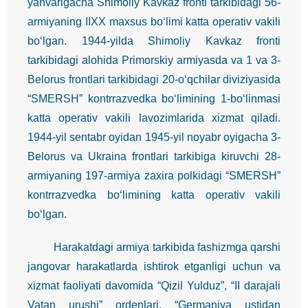
yanvarigacha Shimoliy Kavkaz fronti tarkibidagi 56-
armiyaning IIXX maxsus bo‘limi katta operativ vakili
bo‘lgan. 1944-yilda Shimoliy Kavkaz fronti
tarkibidagi alohida Primorskiy armiyasda va 1 va 3-
Belorus frontlari tarkibidagi 20-o‘qchilar diviziyasida
“SMERSH” kontrrazvedka bo‘limining 1-bo‘linmasi
katta operativ vakili lavozimlarida xizmat qiladi.
1944-yil sentabr oyidan 1945-yil noyabr oyigacha 3-
Belorus va Ukraina frontlari tarkibiga kiruvchi 28-
armiyaning 197-armiya zaxira polkidagi “SMERSH”
kontrrazvedka bo‘limining katta operativ vakili
bo‘lgan.
Harakatdagi armiya tarkibida fashizmga qarshi
jangovar harakatlarda ishtirok etganligi uchun va
xizmat faoliyati davomida “Qizil Yulduz”, “II darajali
Vatan urushi” ordenlari, “Germaniya ustidan