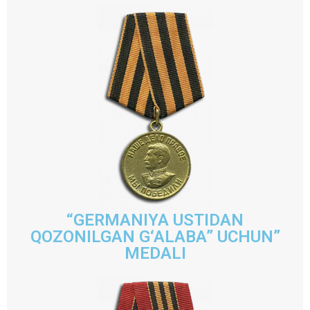
“GERMANIYA USTIDAN
QOZONILGAN G‘ALABA” UCHUN”
MEDALI