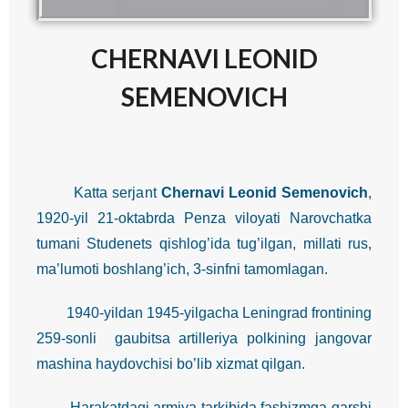
CHERNAVI LEONID
SEMENOVICH
Katta serjant
Chernavi Leonid Semenovich
,
1920-yil 21-oktabrda Penza viloyati Narovchatka
tumani Studenets qishlog’ida tug’ilgan, millati rus,
ma’lumoti boshlang’ich, 3-sinfni tamomlagan.
1940-yildan 1945-yilgacha Leningrad frontining
259-sonli gaubitsa artilleriya polkining jangovar
mashina haydovchisi bo’lib xizmat qilgan.
Harakatdagi armiya tarkibida fashizmga qarshi