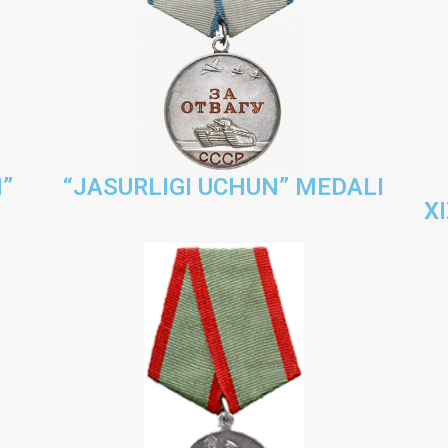
”
“JASURLIGI UCHUN” MEDALI
X