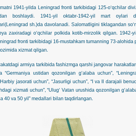
 1941-yilda Leningrad fronti tarkibidagi 125-o‘qchilar diviz
idan boshlaydi. 1941-yil oktabr-1942-yil mart oylari
lari(Leningrad sh.)da davolanadi. Salomatligini tiklagandan so‘
ya zaxiradagi o‘qchilar polkida kotib-mirzolik qilgan. 1942-yi
ningrad fronti tarkibidagi 16-mustahkam tumanning 73-alohida pul
vozimida xizmat qilgan.
agi armiya tarkibida fashizmga qarshi jangovar harakatlarda i
a “Germaniya ustidan qozonilgan g‘alaba uchun”, “Leningra
Harbiy jasorati uchun”, “Jasurligi uchun”, “I va II darajali ben
shdagi xizmati uchun”, “Ulug‘ Vatan urushida qozonilgan g‘alabag
 40 va 50 yil” medallari bilan taqdirlangan.