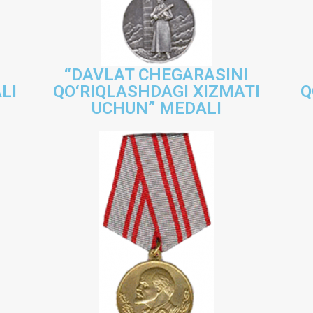
“DAVLAT CHEGARASINI
LI
QO‘RIQLASHDAGI XIZMATI
Q
UCHUN” MEDALI