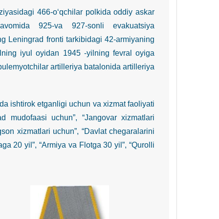
iyasidagi 466-o‘qchilar polkida oddiy askar
 davomida 925-va 927-sonli evakuatsiya
ng Leningrad fronti tarkibidagi 42-armiyaning
lning iyul oyidan 1945 -yilning fevral oyiga
emyotchilar artilleriya batalonida artilleriya
shtirok etganligi uchun va xizmat faoliyati
d mudofaasi uchun”, “Jangovar xizmatlari
uqson xizmatlari uchun”, “Davlat chegaralarini
a 20 yil”, “Armiya va Flotga 30 yil”, “Qurolli