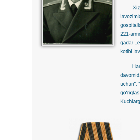
Xizmatni
lavozim
gospital
221-arme
qadar Le
kotibi la
Harakatd
davomid
uchun”, “
qo‘riqla
Kuchlarga