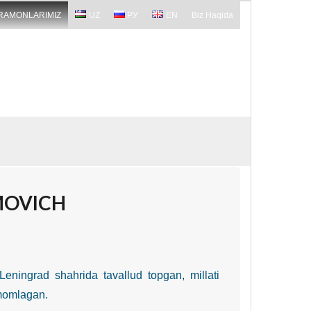
RAMONLARIMIZ
UZ
РУ
EN
Biz Haqida
MOVICH
Leningrad shahrida tavallud topgan, millati
amomlagan.