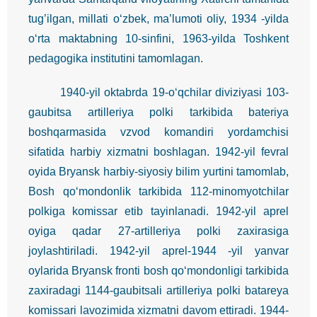
tug’ilgan, millati o‘zbek, ma’lumoti oliy, 1934 -yilda
o‘rta maktabning 10-sinfini, 1963-yilda Toshkent
pedagogika institutini tamomlagan.
1940-yil oktabrda 19-o‘qchilar diviziyasi 103-
gaubitsa artilleriya polki tarkibida bateriya
boshqarmasida vzvod komandiri yordamchisi
sifatida harbiy xizmatni boshlagan. 1942-yil fevral
oyida Bryansk harbiy-siyosiy bilim yurtini tamomlab,
Bosh qo‘mondonlik tarkibida 112-minomyotchilar
polkiga komissar etib tayinlanadi. 1942-yil aprel
oyiga qadar 27-artilleriya polki zaxirasiga
joylashtiriladi. 1942-yil aprel-1944 -yil yanvar
oylarida Bryansk fronti bosh qo‘mondonligi tarkibida
zaxiradagi 1144-gaubitsali artilleriya polki batareya
komissari lavozimida xizmatni davom ettiradi. 1944-