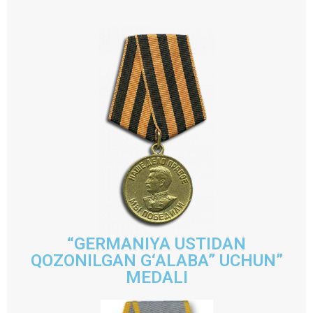
“GERMANIYA USTIDAN
QOZONILGAN G‘ALABA” UCHUN”
MEDALI