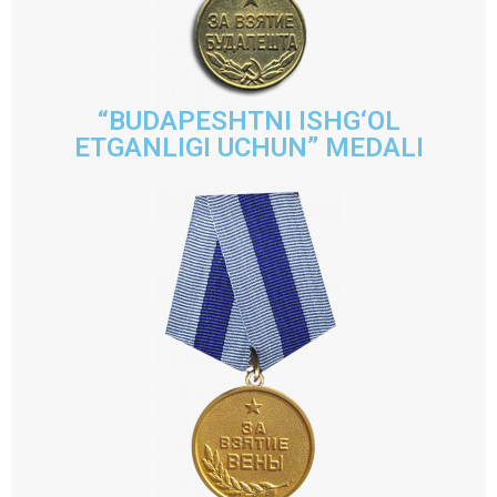
“BUDAPESHTNI ISHG‘OL
ETGANLIGI UCHUN” MEDALI