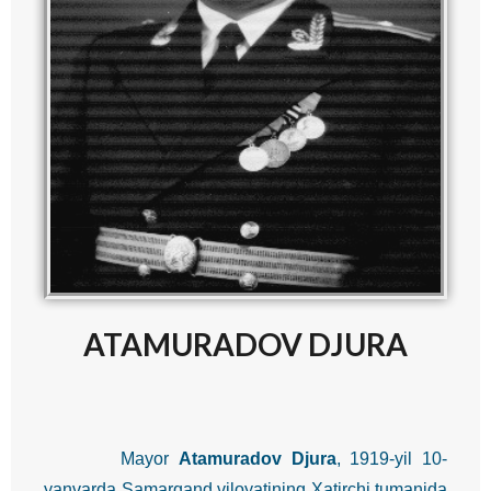
ATAMURADOV DJURA
Mayor
Atamuradov Djura
, 1919-yil 10-
yanvarda Samarqand viloyatining Xatirchi tumanida