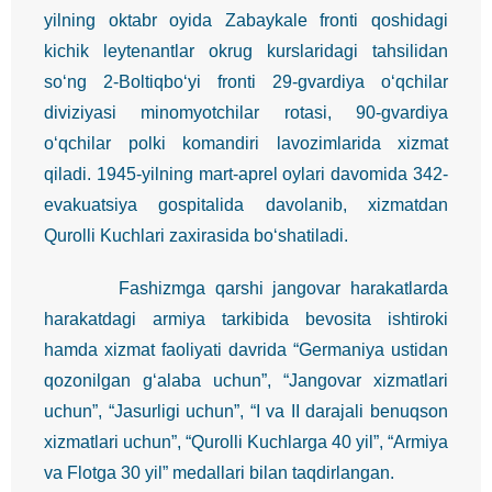
yilning oktabr oyida Zabaykale fronti qoshidagi
kichik leytenantlar okrug kurslaridagi tahsilidan
so‘ng 2-Boltiqbo‘yi fronti 29-gvardiya o‘qchilar
diviziyasi minomyotchilar rotasi, 90-gvardiya
o‘qchilar polki komandiri lavozimlarida xizmat
qiladi. 1945-yilning mart-aprel oylari davomida 342-
evakuatsiya gospitalida davolanib, xizmatdan
Qurolli Kuchlari zaxirasida bo‘shatiladi.
Fashizmga qarshi jangovar harakatlarda
harakatdagi armiya tarkibida bevosita ishtiroki
hamda xizmat faoliyati davrida “Germaniya ustidan
qozonilgan g‘alaba uchun”, “Jangovar xizmatlari
uchun”, “Jasurligi uchun”, “I va II darajali benuqson
xizmatlari uchun”, “Qurolli Kuchlarga 40 yil”, “Armiya
va Flotga 30 yil” medallari bilan taqdirlangan.