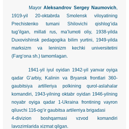
Mayor
Aleksandrov Sergey Naumovich
,
1919-yil 20-oktabrda Smolensk viloyatining
Prechistenko tumani Shilovichi qishlog‘ida
tug’ilgan, millati rus, ma’lumoti oliy, 1938-yilda
Duxovishinsk pedagogika bilim yurtini, 1949-yilda
marksizm va leninizm kechki universitetini
(Farg‘ona sh.) tamomlagan.
1941-yil iyul oyidan 1942-yil yanvar oyiga
qadar G‘arbiy, Kalinin va Bryansk frontlari 360-
gaubitsiya artilleriya polkining qurol-aslahalar
komandiri, 1943-yilning oktabr oyidan 1946-yilning
noyabr oyiga qadar 1-Ukraina frontining vayron
qiluvchi 116-og‘ir gaubitsa artilerriya brigadasi
4-divizion boshqarmasi vzvod komandiri
lavozimlarida xizmat qilgan.