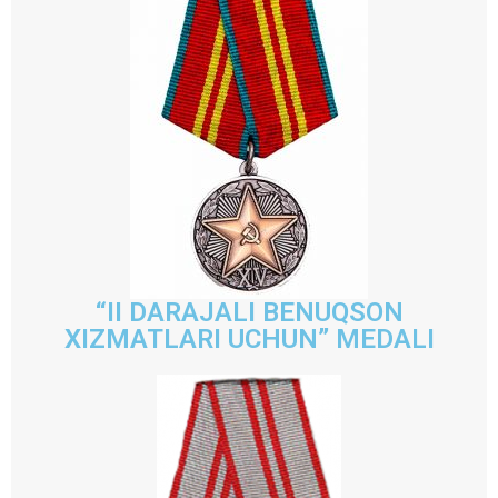
“II DARAJALI BENUQSON
XIZMATLARI UCHUN” MEDALI