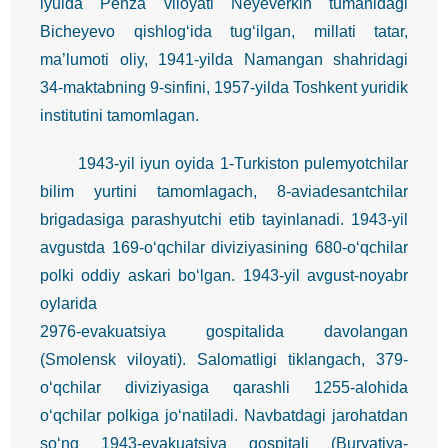
iyulda Penza viloyati Neyeverkin tumanidagi
Bicheyevo qishlog‘ida tug‘ilgan, millati tatar,
ma’lumoti oliy, 1941-yilda Namangan shahridagi
34-maktabning 9-sinfini, 1957-yilda Toshkent yuridik
institutini tamomlagan.
1943-yil iyun oyida 1-Turkiston pulemyotchilar
bilim yurtini tamomlagach, 8-aviadesantchilar
brigadasiga parashyutchi etib tayinlanadi. 1943-yil
avgustda 169-o‘qchilar diviziyasining 680-o‘qchilar
polki oddiy askari bo‘lgan. 1943-yil avgust-noyabr
oylarida
2976-evakuatsiya gospitalida davolangan
(Smolensk viloyati). Salomatligi tiklangach, 379-
o‘qchilar diviziyasiga qarashli 1255-alohida
o‘qchilar polkiga jo‘natiladi. Navbatdagi jarohatdan
so‘ng 1943-evakuatsiya gospitali (Buryatiya-