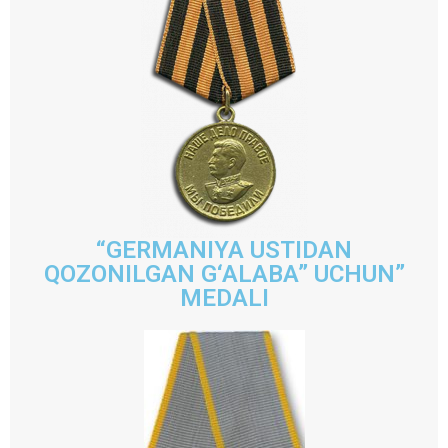
“GERMANIYA USTIDAN
QOZONILGAN G‘ALABA” UCHUN”
MEDALI