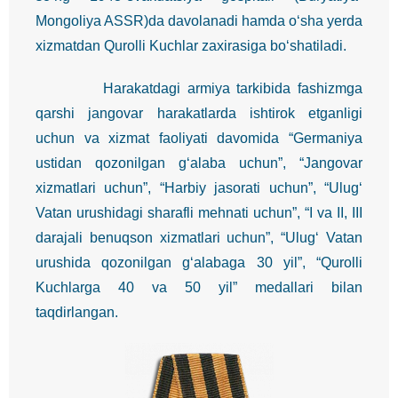
Mongoliya ASSR)da davolanadi hamda o‘sha yerda
xizmatdan Qurolli Kuchlar zaxirasiga bo‘shatiladi.
Harakatdagi armiya tarkibida fashizmga
qarshi jangovar harakatlarda ishtirok etganligi
uchun va xizmat faoliyati davomida “Germaniya
ustidan qozonilgan g‘alaba uchun”, “Jangovar
xizmatlari uchun”, “Harbiy jasorati uchun”, “Ulug‘
Vatan urushidagi sharafli mehnati uchun”, “I va II, III
darajali benuqson xizmatlari uchun”, “Ulug‘ Vatan
urushida qozonilgan g‘alabaga 30 yil”, “Qurolli
Kuchlarga 40 va 50 yil” medallari bilan
taqdirlangan.