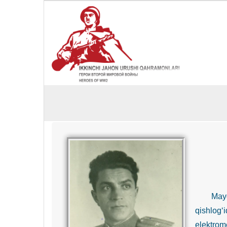
May
qishlog‘i
elektrom