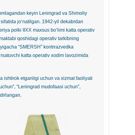
omlagandan keyin Leningrad va Shimoliy
sifatida jo‘natilgan. 1942-yil dekabrdan
riya polki IIXX maxsus bo‘limi katta operativ
ktabi qoshidagi operativ tarkibning
un oyigacha “SMERSH” kontrrazvedka
rsatuvchi katta operativ xodim lavozimida
shtirok etganligi uchun va xizmat faoliyati
 uchun”, “Leningrad mudofaasi uchun”,
qdirlangan.