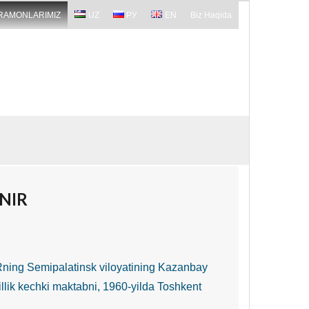
RAMONLARIMIZ
UZ
РУ
EN
Biz Haqida
NIR
Rning Semipalatinsk viloyatining Kazanbay
yillik kechki maktabni, 1960-yilda Toshkent