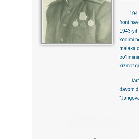
1941-yil
front ha
1943-yil 
xodimi b
malaka o
bo‘limin
xizmat qi
Harakatd
davomida
“Jangovar