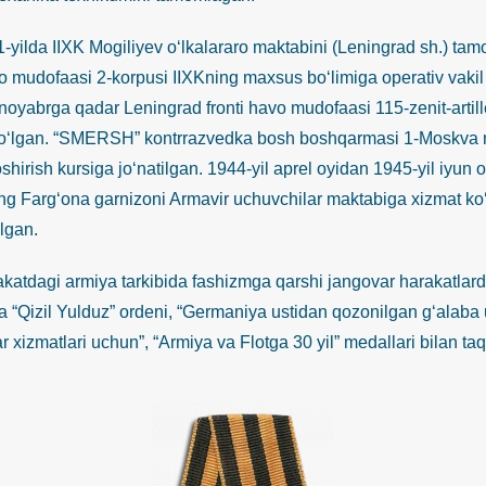
da IIXK Mogiliyev o‘lkalararo maktabini (Leningrad sh.) tam
vo mudofaasi 2-korpusi IIXKning maxsus bo‘limiga operativ vakil 
noyabrga qadar Leningrad fronti havo mudofaasi 115-zenit-artille
o‘lgan. “SMERSH” kontrrazvedka bosh boshqarmasi 1-Moskva ma
shirish kursiga jo‘natilgan. 1944-yil aprel oyidan 1945-yil iy
ing Farg‘ona garnizoni Armavir uchuvchilar maktabiga xizmat ko‘
lgan.
agi armiya tarkibida fashizmga qarshi jangovar harakatlarda i
 “Qizil Yulduz” ordeni, “Germaniya ustidan qozonilgan g‘alaba
 xizmatlari uchun”, “Armiya va Flotga 30 yil” medallari bilan ta