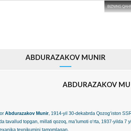
BIZNING QAH
ABDURAZAKOV MUNIR
ABDURAZAKOV MU
or
Abdurazakov Munir
, 1914-yil 30-dekabrda Qozog‘iston SS
da tavallud topgan, millati qozoq, ma’lumoti o‘rta, 1937-yilda 7 
exanika texnikumini tamomlagan.