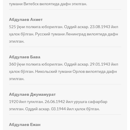
тумани Витебск вилоятида дафн этилган.
Абдулаев Ахмет
525 ўқчи полкига юборилган. Оддий аскар. 23.08.1943 йил
ҳалок бўлган. Русский тумани Ленинград вилоятида дафн
этилган.
Абдулаев Бава
360 ўқчи полкига юборилган. Оддий аскар. 29.01.1943 йил
ҳалок бўлган. Никольский тумани Орлов вилоятида дафн
этилган.
Абдулаев Джумамурат
1920 йил туғилган. 26.06.1942 йил урушга сафарбар
этилган. Оддий аскар. 03.1944 йил ҳалок бўлган.
Абдулаев Ежан