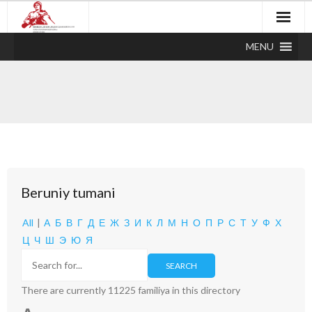
MENU
Beruniy tumani
All
|
А
Б
В
Г
Д
Е
Ж
З
И
К
Л
М
Н
О
П
Р
С
Т
У
Ф
Х
Ц
Ч
Ш
Э
Ю
Я
There are currently 11225 familiya in this directory