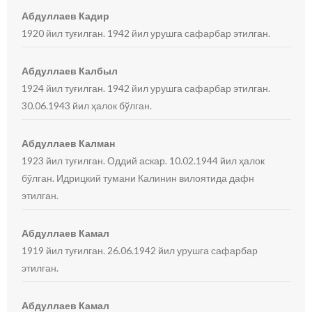
Абдуллаев Кадир
1920 йил туғилган. 1942 йил урушга сафарбар этилган.
Абдуллаев Калбыл
1924 йил туғилган. 1942 йил урушга сафарбар этилган.
30.06.1943 йил ҳалок бўлган.
Абдуллаев Калман
1923 йил туғилган. Оддий аскар. 10.02.1944 йил ҳалок
бўлган. Идрицкий тумани Калинин вилоятида дафн
этилган.
Абдуллаев Камал
1919 йил туғилган. 26.06.1942 йил урушга сафарбар
этилган.
Абдуллаев Камал