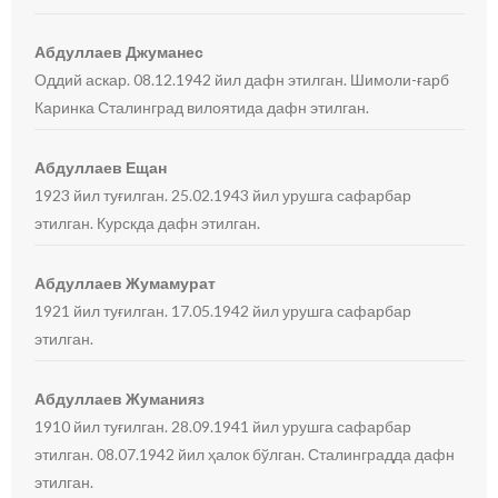
Абдуллаев Джуманес
Оддий аскар. 08.12.1942 йил дафн этилган. Шимоли-ғарб
Каринка Сталинград вилоятида дафн этилган.
Абдуллаев Ещан
1923 йил туғилган. 25.02.1943 йил урушга сафарбар
этилган. Курскда дафн этилган.
Абдуллаев Жумамурат
1921 йил туғилган. 17.05.1942 йил урушга сафарбар
этилган.
Абдуллаев Жуманияз
1910 йил туғилган. 28.09.1941 йил урушга сафарбар
этилган. 08.07.1942 йил ҳалок бўлган. Сталинградда дафн
этилган.