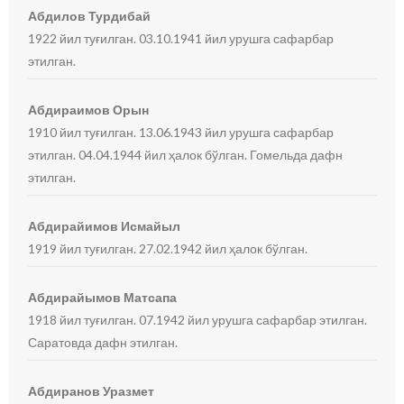
Абдилов Турдибай
1922 йил туғилган. 03.10.1941 йил урушга сафарбар
этилган.
Абдираимов Орын
1910 йил туғилган. 13.06.1943 йил урушга сафарбар
этилган. 04.04.1944 йил ҳалок бўлган. Гомельда дафн
этилган.
Абдирайимов Исмайыл
1919 йил туғилган. 27.02.1942 йил ҳалок бўлган.
Абдирайымов Матсапа
1918 йил туғилган. 07.1942 йил урушга сафарбар этилган.
Саратовда дафн этилган.
Абдиранов Уразмет