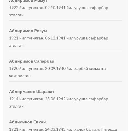
Абдиримов Мамут
1922 йил туғилган. 02.10.1941 йил урушга сафарбар
этилган.
Абдиримов Розум
1921 йил туғилган. 06.12.1941 йил урушга сафарбар
этилган.
Абдиримов Сапарбай
1920 йил туғилган. 20.09.1940 йил ҳарбий хизматга
чақирилган.
Абдирманов Шарапат
1914 йил туғилган. 28.06.1942 йил урушга сафарбар
этилган.
Абдисинов Евхан
1921 йил туғилган. 24.03.1943 йил ҳалок бўлган. Питерда