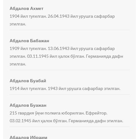
Абдалов Ахмет
1904 йил туғилган. 26.04.1943 йил урушга сафарбар
этилган.
Абдалов Бабажан
1909 йил туғилган. 13.06.1943 йил урушга сафарбар
этилган. 03.11.1945 йил ҳалок бўлган. Германияда дафн
этилган.
Абдалов Буабай
1914 йил туғилган. 1943 йил урушга сафарбар этилган.
Абдалов Буажан
215 гвардия ўқчи полкига юборилган. Ефрейтор.
03.02.1945 йил ҳалок бўлган. Германияда дафн этилган.
Абдалов Ибраим