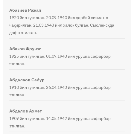
Абазиев Ражап
1920 йил туғилган. 20.09.1940 йил ҳарбий хизматга
чақирилган. 21.03.1943 йил ҳалок бўлган. Смоленскда
дафн этилган.
Абаков Фрунзе
1925 йил туғилган. 01.09.1943 йил урушга сафарбар
этилган.
Абдалаов Сабур
1910 йил туғилган. 26.04.1943 йил урушга сафарбар
этилган.
Абдалов Ахмет
1909 йил туғилган. 14.05.1942 йил урушга сафарбар
этилган.