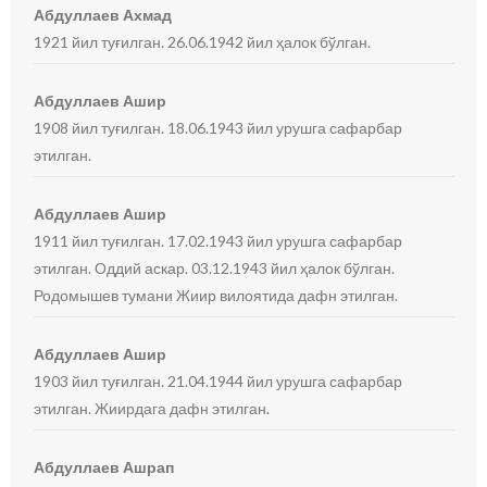
Абдуллаев Ахмад
1921 йил туғилган. 26.06.1942 йил ҳалок бўлган.
Абдуллаев Ашир
1908 йил туғилган. 18.06.1943 йил урушга сафарбар
этилган.
Абдуллаев Ашир
1911 йил туғилган. 17.02.1943 йил урушга сафарбар
этилган. Оддий аскар. 03.12.1943 йил ҳалок бўлган.
Родомышев тумани Жиир вилоятида дафн этилган.
Абдуллаев Ашир
1903 йил туғилган. 21.04.1944 йил урушга сафарбар
этилган. Жиирдага дафн этилган.
Абдуллаев Ашрап