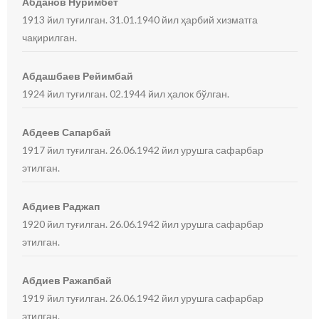
Абданов Нуримбет
1913 йил туғилган. 31.01.1940 йил ҳарбий хизматга
чақирилган.
Абдашбаев Рейимбай
1924 йил туғилган. 02.1944 йил ҳалок бўлган.
Абдеев Сапарбай
1917 йил туғилган. 26.06.1942 йил урушга сафарбар
этилган.
Абдиев Раджап
1920 йил туғилган. 26.06.1942 йил урушга сафарбар
этилган.
Абдиев Ражапбай
1919 йил туғилган. 26.06.1942 йил урушга сафарбар
этилган.