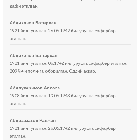
дафн этилган.
Абдиханов Батирхан
1921 йил туғилган. 26.06.1942 йил урушга сафарбар
этилган.
Абдиханов Батырхан
1921 йил туғилган. 06.1942 йил урушга сафарбар этилган.
209 ўқчи полкига юборилган. Оддий аскар.
Абдлукаримов Аллаяз
1908 йил туғилган. 13.06.1943 йил урушга сафарбар
этилган.
Абдраззаков Раджап
1921 йил туғилган. 26.06.1942 йил урушга сафарбар
этилган.