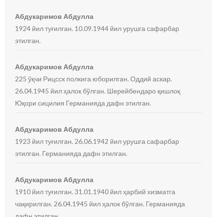
Абдукаримов Абдулла
1924 йил туғилган. 10.09.1944 йил урушга сафарбар
этилган.
Абдукаримов Абдулла
225 ўқчи Рицсск полкига юборилган. Оддий аскар.
26.04.1945 йил ҳалок бўлган. Шерейбендаро қишлоқ
Юқори сицилия Германияда дафн этилган.
Абдукаримов Абдулла
1923 йил туғилган. 26.06.1942 йил урушга сафарбар
этилган. Германияда дафн этилган.
Абдукаримов Абдулла
1910 йил туғилган. 31.01.1940 йил ҳарбий хизматга
чақирилган. 26.04.1945 йил ҳалок бўлган. Германияда
дафн этилган.