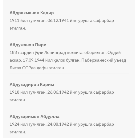
Абдрахманов Кадир
1911 йил туғилган. 06.12.1941 йил урушга сафарбар
этилган.
Абдужанов Пири
188 гвардия ўқчи Ленинград полкига юборилган. Оддий
аскар. 17.09.1944 йил ҳалок бўлган. Пабержанеский уъезд
Литва ССРда дафн этилган.
Абдукадиров Карим
1918 йил туғилган. 26.06.1942 йил урушга сафарбар
этилган.
Абдукаримов Абдулла
1924 йил туғилган. 24.08.1942 йил урушга сафарбар
этилган.