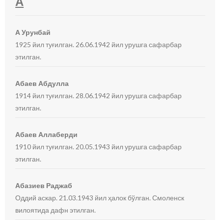
А
А Урунбай
1925 йил туғилган. 26.06.1942 йил урушга сафарбар
этилган.
Абаев Абдулла
1914 йил туғилган. 28.06.1942 йил урушга сафарбар
этилган.
Абаев Аллаберди
1910 йил туғилган. 20.05.1943 йил урушга сафарбар
этилган.
Абазиев Раджаб
Оддий аскар. 21.03.1943 йил ҳалок бўлган. Смоленск
вилоятида дафн этилган.