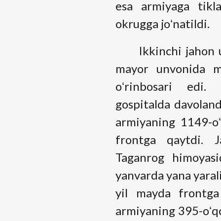
esa armiyaga tikl
okrugga joʻnatildi.
Ikkinchi jahon ur
mayor unvonida m
oʻrinbosari edi. 
gospitalda davoland
armiyaning 1149-oʻ
frontga qaytdi. 
Taganrog himoyasid
yanvarda yana yaral
yil mayda frontga
armiyaning 395-oʻqc