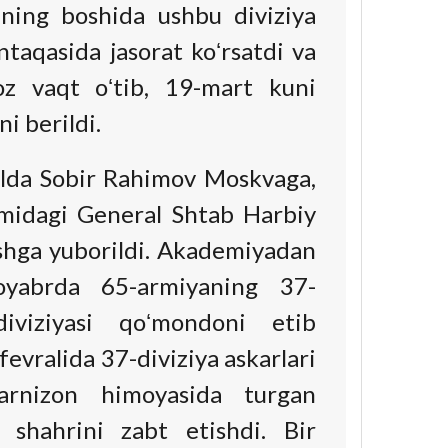
ilning boshida ushbu diviziya
taqasida jasorat koʻrsatdi va
z vaqt oʻtib, 19-mart kuni
i berildi.
da Sobir Rahimov Moskvaga,
omidagi General Shtab Harbiy
shga yuborildi. Akademiyadan
noyabrda 65-armiyaning 37-
diviziyasi qoʻmondoni etib
 fevralida 37-diviziya askarlari
garnizon himoyasida turgan
 shahrini zabt etishdi. Bir