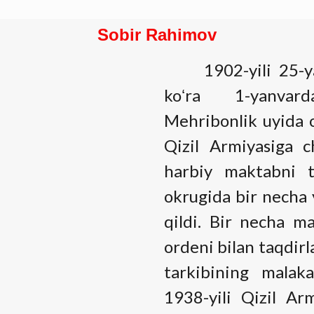
Sobir Rahimov
1902-yili 25-yan
koʻra 1-yanvard
Mehribonlik uyida o
Qizil Armiyasiga c
harbiy maktabni t
okrugida bir necha 
qildi. Bir necha m
ordeni bilan taqdir
tarkibining malaka
1938-yili Qizil Arm