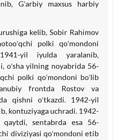
anib, Gʻarbiy maxsus harbiy
ushiga kelib, Sobir Rahimov
otooʻqchi polki qoʻmondoni
1941-yil iyulda yaralanib,
i, oʻsha yilning noyabrida 56-
qchi polki qoʻmondoni boʻlib
Janubiy frontda Rostov va
a qishni oʻtkazdi. 1942-yil
ib, kontuziyaga uchradi. 1942-
 qaytdi, sentabrda esa 56-
hi diviziyasi qoʻmondoni etib