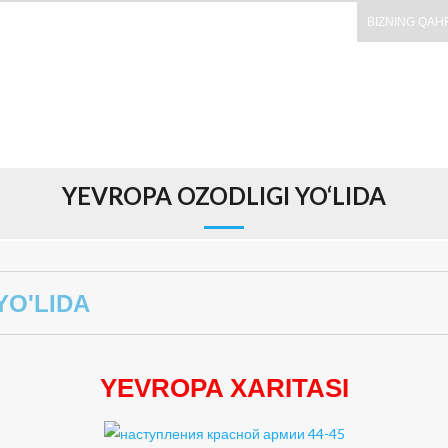
BIZNING QAH
YEVROPA OZODLIGI YO‘LIDA
YO'LIDA
YEVROPA XARITASI