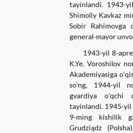
tayinlandi. 1943-y
Shimoliy Kavkaz min
Sobir Rahimovga o
general-mayor unvon
1943-yil 8-aprel
K.Ye. Voroshilov n
Akademiyasiga oʻqi
soʻng, 1944-yil 
gvardiya oʻqchi 
tayinlandi. 1945-yil
9-ming kishilik 
Grudziądz (Polsha)