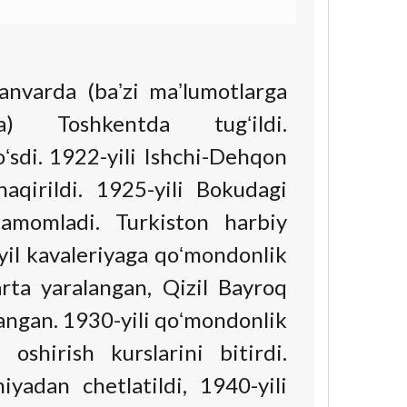
varda (baʼzi maʼlumotlarga
a) Toshkentda tugʻildi.
ʻsdi. 1922-yili Ishchi-Dehqon
haqirildi. 1925-yili Bokudagi
amomladi. Turkiston harbiy
yil kavaleriyaga qoʻmondonlik
arta yaralangan, Qizil Bayroq
langan. 1930-yili qoʻmondonlik
 oshirish kurslarini bitirdi.
iyadan chetlatildi, 1940-yili