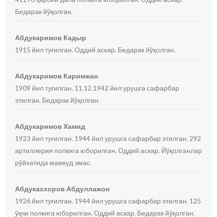
Бедарак йўқолган.
Абдукаримов Кадыр
1915 йил туғилган. Оддий аскар. Бедарак йўқолган.
Абдукаримов Каримжан
1909 йил туғилган. 11.12.1942 йил урушга сафарбар
этилган. Бедарак йўқолган.
Абдукаримов Хамид
1923 йил туғилган. 1944 йил урушга сафарбар этилган. 292
артиллерия полкига юборилган. Оддий аскар. Йўқолганлар
рўйхатида мавжуд эмас.
Абдукаххоров Абдуллажон
1926 йил туғилган. 1944 йил урушга сафарбар этилган. 125
ўқчи полкига юборилган. Оддий аскар. Бедарак йўқолган.