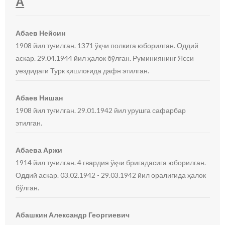
А
Абаев Нейсин
1908 йил туғилган. 1371 ўқчи полкига юборилган. Оддий
аскар. 29.04.1944 йил ҳалок бўлган. Руминиянинг Ясси
уездидаги Турк қишлоғида дафн этилган.
Абаев Нишан
1908 йил туғилган. 29.01.1942 йил урушга сафарбар
этилган.
Абаева Аржи
1914 йил туғилган. 4 гвардия ўқчи бригадасига юборилган.
Оддий аскар. 03.02.1942 - 29.03.1942 йил оралиғида ҳалок
бўлган.
Абашкин Александр Георгиевич