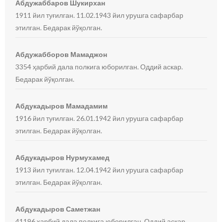
Абдужаббаров Шукирхан
1911 йил туғилган. 11.02.1943 йил урушга сафарбар
этилган. Бедарак йўқолган.
Абдужабборов Мамаджон
3354 ҳарбий дала полкига юборилган. Оддий аскар.
Бедарак йўқолган.
Абдукадыров Мамадамим
1916 йил туғилган. 26.01.1942 йил урушга сафарбар
этилган. Бедарак йўқолган.
Абдукадыров Нурмухамед
1913 йил туғилган. 12.04.1942 йил урушга сафарбар
этилган. Бедарак йўқолган.
Абдукадыров Саметжан
41196 ҳарбий дала полкига юборилган. Оддий аскар.