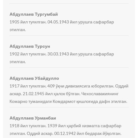
Абдуллаев Тургумбай
1905 йил туғилган. 04.05.1943 йил урушга сафарбар
этилган.
Абдуллаев Турсун
1902 йил туғилган. 30.03.1943 йил урушга сафарбар
этилган.
Абдуллаев Убайдулло
1917 йил туғилган. 409 ўқчи дивизиясига юборилган. Оддий
аскар. 21.02.1945 йил ҳалок бўлган. Чехославакиянинг
Комарно туманидаги Комдармот қишлоғида дафн этилган.
Абдуллаев Урманбаи
1918 йил туғилган. 1939 йил ҳарбий хизматга сафарбар
этилган. Оддий аскар. 00.12.1942 йил бедарак йўқолган.