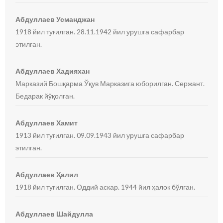
Абдуллаев Усманджан
1918 йил туғилган. 28.11.1942 йил урушга сафарбар
этилган.
Абдуллаев Хадияхан
Марказий Бошқарма Ўқув Марказига юборилган. Сержант.
Бедарак йўқолган.
Абдуллаев Хамит
1913 йил туғилган. 09.09.1943 йил урушга сафарбар
этилган.
Абдуллаев Ҳалил
1918 йил туғилган. Оддий аскар. 1944 йил ҳалок бўлган.
Абдуллаев Шайдулла