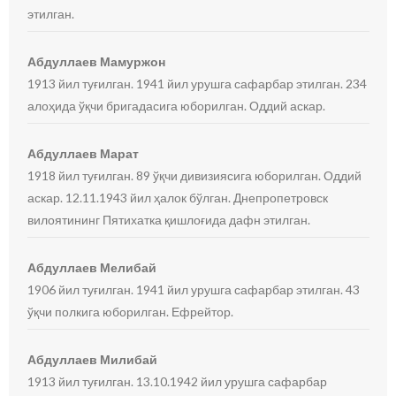
этилган.
Абдуллаев Мамуржон
1913 йил туғилган. 1941 йил урушга сафарбар этилган. 234
алоҳида ўқчи бригадасига юборилган. Оддий аскар.
Абдуллаев Марат
1918 йил туғилган. 89 ўқчи дивизиясига юборилган. Оддий
аскар. 12.11.1943 йил ҳалок бўлган. Днепропетровск
вилоятининг Пятихатка қишлоғида дафн этилган.
Абдуллаев Мелибай
1906 йил туғилган. 1941 йил урушга сафарбар этилган. 43
ўқчи полкига юборилган. Ефрейтор.
Абдуллаев Милибай
1913 йил туғилган. 13.10.1942 йил урушга сафарбар