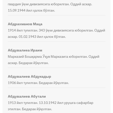
гвардия ўқчи дивизиясига юборилган. Оддий аскар.
15.09.1944 йил ҳалок бўлган.
Абдрахманов Маца
1914 йил туғилган. 343 ўқчи дивизиясига юборилган. Оддий
аскар. 01.02.1943 йил ҳалок бўлган.
Абдувалиеа Ираим
Марказий Бошқарма Ўқув Марказига юборилган. Оддий
аскар. Бедарак йўқолган.
Абдувалиев Абдукадыр
1906 йил туғилган. Бедарак йўқолган.
Абдувалиев Абутали
1913 йил туғилган. 13.10.1942 йил урушга сафарбар
этилган. Бедарак йўқолган.