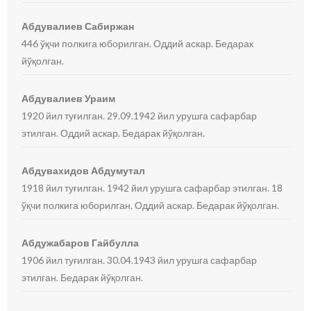
Абдувалиев Сабиржан
446 ўқчи полкига юборилган. Оддий аскар. Бедарак
йўқолган.
Абдувалиев Ураим
1920 йил туғилган. 29.09.1942 йил урушга сафарбар
этилган. Оддий аскар. Бедарак йўқолган.
Абдувахидов Абдумутал
1918 йил туғилган. 1942 йил урушга сафарбар этилган. 18
ўқчи полкига юборилган. Оддий аскар. Бедарак йўқолган.
Абдужабаров Гайбулла
1906 йил туғилган. 30.04.1943 йил урушга сафарбар
этилган. Бедарак йўқолган.