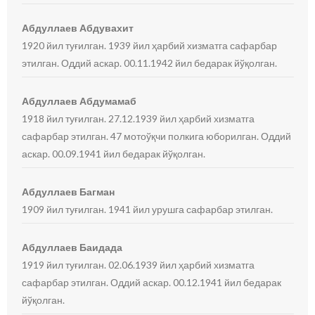
Абдуллаев Абдувахит
1920 йил туғилган. 1939 йил ҳарбий хизматга сафарбар
этилган. Оддий аскар. 00.11.1942 йил бедарак йўқолган.
Абдуллаев Абдумамаб
1918 йил туғилган. 27.12.1939 йил ҳарбий хизматга
сафарбар этилган. 47 мотоўқчи полкига юборилган. Оддий
аскар. 00.09.1941 йил бедарак йўқолган.
Абдуллаев Багман
1909 йил туғилган. 1941 йил урушга сафарбар этилган.
Абдуллаев Баидада
1919 йил туғилган. 02.06.1939 йил ҳарбий хизматга
сафарбар этилган. Оддий аскар. 00.12.1941 йил бедарак
йўқолган.