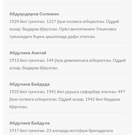
Абдуқодиров Солижон
1924 йил туғилган. 1227 ўқчи полкига юборилган. Оддий
аскар. Бедарак йўқолган. Орёл вилоятининг Ульяновск
туманидаги Кцинь қишлоғида дафн этилган.
Абдулаев Анатай
1913 йил туғилган. 144 ўқчи дивизиясига юборилган. Оддий
аскар. Бедарак йўқолган.
Абдулаев Байдада
1920 йил туғилган. 1941 йил урушга сафарбар этилган. 497
ўқчи полкига юборилган. Оддий аскар. 1942 йил бедарак
йўқолган.
Абдулаев Байдула
1917 йил туғилган. 23 алоҳида мотоўқчи бригадасига