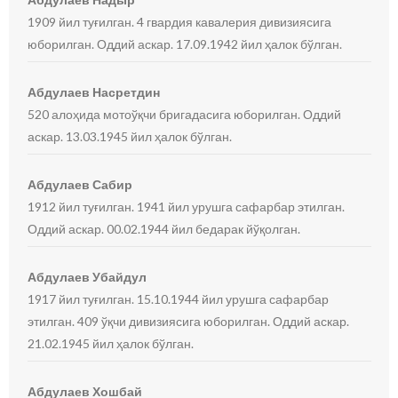
1909 йил туғилган. 4 гвардия кавалерия дивизиясига
юборилган. Оддий аскар. 17.09.1942 йил ҳалок бўлган.
Абдулаев Насретдин
520 алоҳида мотоўқчи бригадасига юборилган. Оддий
аскар. 13.03.1945 йил ҳалок бўлган.
Абдулаев Сабир
1912 йил туғилган. 1941 йил урушга сафарбар этилган.
Оддий аскар. 00.02.1944 йил бедарак йўқолган.
Абдулаев Убайдул
1917 йил туғилган. 15.10.1944 йил урушга сафарбар
этилган. 409 ўқчи дивизиясига юборилган. Оддий аскар.
21.02.1945 йил ҳалок бўлган.
Абдулаев Хошбай