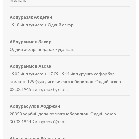
этилган.
Абдуразяк Абдеган
1918 йил туғилган. Оддий аскар.
Абдураимов Закир
Оддий аскар. Бедарак йўқолган.
Абдураимов Хасан
1902 йил туғилган. 17.09.1944 йил урушга сафарбар
этилган. 129 ўқчи дивизиясига юборилган. Оддий аскар.
02.02.1945 йил ҳалок бўлган.
Абдурасулов Абдржан
28358 ҳарбий дала полкига юборилган. Оддий аскар.
30.03.1944 йил ҳалок бўлган.
Абдурасулов Абдукадыр