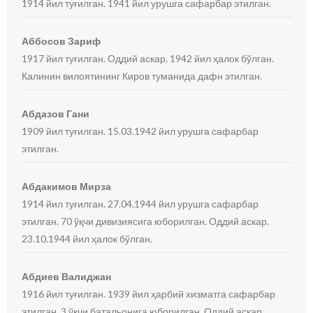
1914 йил туғилган. 1941 йил урушга сафарбар этилган.
Аббосов Зариф
1917 йил туғилган. Оддий аскар. 1942 йил ҳалок бўлган.
Калинин вилоятининг Киров туманида дафн этилган.
Абдазов Гани
1909 йил туғилган. 15.03.1942 йил урушга сафарбар
этилган.
Абдакимов Мирза
1914 йил туғилган. 27.04.1944 йил урушга сафарбар
этилган. 70 ўқчи дивизиясига юборилган. Оддий аскар.
23.10.1944 йил ҳалок бўлган.
Абдиев Валиджан
1916 йил туғилган. 1939 йил ҳарбий хизматга сафарбар
этилган. 3 ўқчи батальонига юборилган. Оддий аскар.