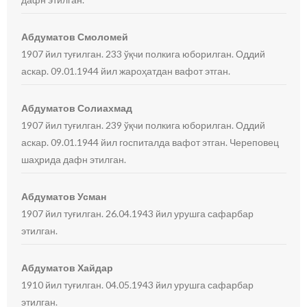
Абдуматов Смоломей
1907 йил туғилган. 233 ўқчи полкига юборилган. Оддий
аскар. 09.01.1944 йил жароҳатдан вафот этган.
Абдуматов Солиахмад
1907 йил туғилган. 239 ўқчи полкига юборилган. Оддий
аскар. 09.01.1944 йил госпиталда вафот этган. Череповец
шаҳрида дафн этилган.
Абдуматов Усман
1907 йил туғилган. 26.04.1943 йил урушга сафарбар
этилган.
Абдуматов Хайдар
1910 йил туғилган. 04.05.1943 йил урушга сафарбар
этилган.