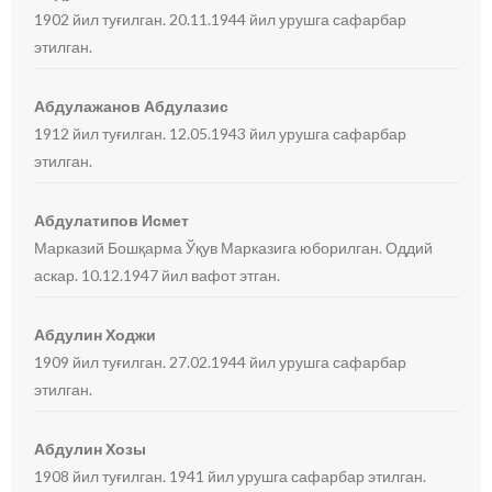
1902 йил туғилган. 20.11.1944 йил урушга сафарбар
этилган.
Абдулажанов Абдулазис
1912 йил туғилган. 12.05.1943 йил урушга сафарбар
этилган.
Абдулатипов Исмет
Марказий Бошқарма Ўқув Марказига юборилган. Оддий
аскар. 10.12.1947 йил вафот этган.
Абдулин Ходжи
1909 йил туғилган. 27.02.1944 йил урушга сафарбар
этилган.
Абдулин Хозы
1908 йил туғилган. 1941 йил урушга сафарбар этилган.