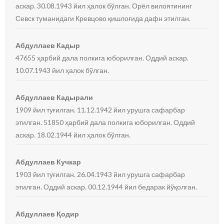
аскар. 30.08.1943 йил ҳалок бўлган. Орёл вилоятининг
Севск туманидаги Кревцово қишлоғида дафн этилган.
Абдуллаев Кадыр
47655 ҳарбий дала полкига юборилган. Оддий аскар.
10.07.1943 йил ҳалок бўлган.
Абдуллаев Кадырали
1909 йил туғилган. 11.12.1942 йил урушга сафарбар
этилган. 51850 ҳарбий дала полкига юборилган. Оддий
аскар. 18.02.1944 йил ҳалок бўлган.
Абдуллаев Кучкар
1903 йил туғилган. 26.04.1943 йил урушга сафарбар
этилган. Оддий аскар. 00.12.1944 йил бедарак йўқолган.
Абдуллаев Қодир