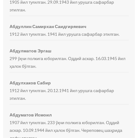
1905 йил туғилган. 29.09.1943 йил урушга сафарбар
этилган.
Абдуллин Самирхан Саидгиряевич
1912 йил туғилган. 1941 йил урушга сафарбар этилган.
Абдулматов Эргаш
299 ўқчи полкига юборилган. Оддий аскар. 16.03.1945 йил
ҳалок бўлган.
Абдулхаков Сабир
1912 йил туғилган. 20.12.1941 йил урушга сафарбар
этилган.
Абдуматов Исмоил
1907 йил туғилган. 233 ўқчи полкига юборилган. Оддий
аскар. 10.09.1944 йил ҳалок бўлган. Череповец шаҳрида
дафн этилган.