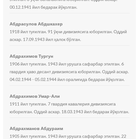
00.12.1941 йил бедарак йўқолган.
Абдрасулов Абдшкахер
1918 йил туғилган. 91 ўқчи дивизиясига юборилган. Оддий
аскар. 17.09.1943 йил ҳалок бўлган.
Абдрахимов Тургун
1906 йил туғилган. 1943 йил урушга сафарбар этилган. 6
гвардия ҳаво десант дивизиясига юборилган. Оддий аскар.
04.02.1944 - 05.02.1944 йил оралиғида бедарак йўқолган.
Абдрахимов Умар-Али
1911 йил туғилган. 7 гвардия кавалерия дивизиясига
юборилган. Оддий аскар. 18.03.1943 йил бедарак йўқолган.
Абдрахманов Абдураим
1905 йил туғилган. 1943 йил урушга сафарбар этилган. 22