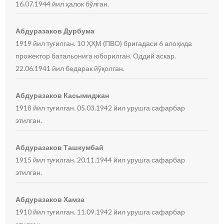
16.07.1944 йил ҳалок бўлган.
Абдуразаков Дурбума
1919 йил туғилган. 10 ҲҲМ (ПВО) бригадаси 6 алоҳида
прожектор батальонига юборилган. Оддий аскар.
22.06.1941 йил бедарак йўқолган.
Абдуразаков Касымиджан
1918 йил туғилган. 05.03.1942 йил урушга сафарбар
этилган.
Абдуразаков Ташкумбай
1915 йил туғилган. 20.11.1944 йил урушга сафарбар
этилган.
Абдуразаков Хамза
1910 йил туғилган. 11.09.1942 йил урушга сафарбар