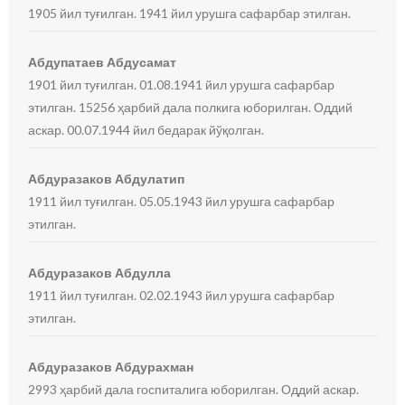
1905 йил туғилган. 1941 йил урушга сафарбар этилган.
Абдупатаев Абдусамат
1901 йил туғилган. 01.08.1941 йил урушга сафарбар
этилган. 15256 ҳарбий дала полкига юборилган. Оддий
аскар. 00.07.1944 йил бедарак йўқолган.
Абдуразаков Абдулатип
1911 йил туғилган. 05.05.1943 йил урушга сафарбар
этилган.
Абдуразаков Абдулла
1911 йил туғилган. 02.02.1943 йил урушга сафарбар
этилган.
Абдуразаков Абдурахман
2993 ҳарбий дала госпиталига юборилган. Оддий аскар.