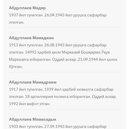
Абдуллаев Мадяр
1907 йил туғилган. 26.04.1943 йил урушга сафарбар
этилган.
Абдуллаев Мамаджан
1913 йил туғилган. 26.08.1943 йил урушга сафарбар
этилган. 14992 ҳарбий қисм Марказий Бошқарма Ўқув
Марказига юборилган. Оддий аскар. 21.09.1944 йил ҳалок
бўлган.
Абдуллаев Мамадраим
1917 йил туғилган. 1939 йил ҳарбий хизматга сафарбар
этилган. 18 артиллерия полкига юборилган. Оддий аскар.
1992 йил вафот этган.
Абдуллаев Мамасадык
1903 йил туғилган. 27.09.1943 йил урушга сафарбар