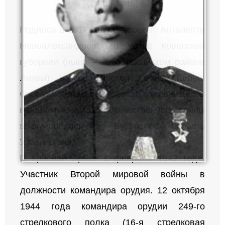
(24.03.1945)
Родился в 1917 году в деревне Анталепте
Новоалександровского уезда Ковенской
губернии (ныне — в Зарасайском районе
Литвы) в крестьянской семье. Еврей.
Окончил 7 классов. Работал кожевником. С
началом Великой Отечественной войны
эвакуировался в Бухарскую область
Узбекистана.
В Красной Армии с февраля 1942 года.
Участник Второй мировой войны в
должности командира орудия. 12 октября
1944 года командира орудии 249-го
стрелкового полка (16-я стрелковая