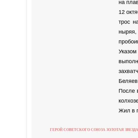
на пла
12 окт
трос н
ныряя,
пробои
Указо
выпол
захват
Беляев
После 
колхоз
Жил в г
ГЕРОЙ СОВЕТСКОГО СОЮЗА ЗОЛОТАЯ ЗВЕЗД