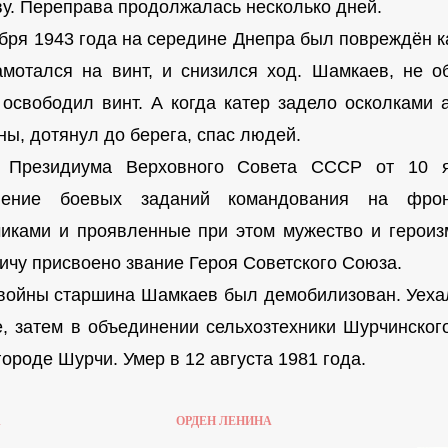
ву. Переправа продолжалась несколько дней.
ября 1943 года на середине Днепра был повреждён 
амотался на винт, и снизился ход. Шамкаев, не 
 освободил винт. А когда катер задело осколками
ны, дотянул до берега, спас людей.
м Президиума Верховного Совета СССР от 10 я
нение боевых заданий командования на фрон
чиками и проявленные при этом мужество и герои
ичу присвоено звание Героя Советского Союза.
войны старшина Шамкаев был демобилизован. Уехал
е, затем в объединении сельхозтехники Шурчинског
ороде Шурчи. Умер в 12 августа 1981 года.
А
ОРДЕН ЛЕНИНА