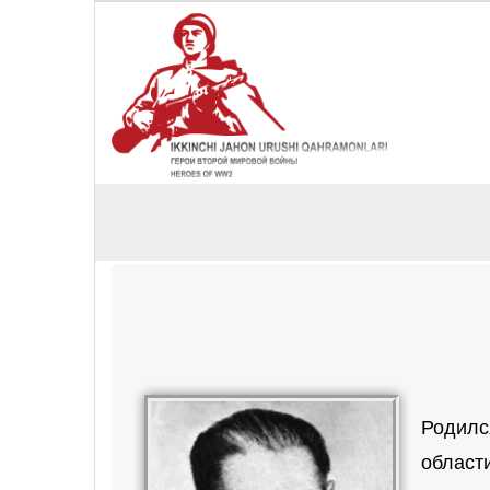
Родилс
област