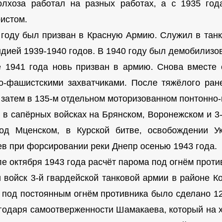
олхоза работал на разных работах, а с 1935 год
ристом.
 году был призван в Красную Армию. Служил в танк
дией 1939-1940 годов. В 1940 году был демобилизо
 1941 года новь призван в армию. Снова вместе 
о-фашистскими захватчиками. После тяжёлого ра
, затем в 135-м отдельном моторизованном понтонно
 в сапёрных войсках на Брянском, Воронежском и 3
од Мценском, в Курской битве, освобождении У
в при форсировании реки Днепр осенью 1943 года.
ле октября 1943 года расчёт парома под огнём прот
и войск 3-й гвардейской танковой армии в районе 
 под постоянным огнём противника было сделано 12
агодаря самоотверженности Шамакаева, который на 