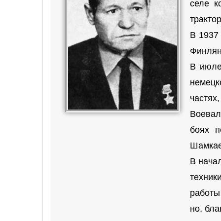
селе к
тракто
В 1937
Финлян
В июле
немецк
частях
Воевал
боях п
Шамкае
В нача
техник
работы
но, бл