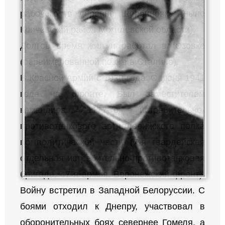
рабочего, в деревне Щербиновка (ныне
Кричевский район Могилёвской области).
Долгое время жил и работал в Юзовке
(переименованной позже в Сталино).
В Красной Армии с 1930 года. С июня 1941
года на фронте. Был заместителем
командира 1177-го истребительно-
противотанкового артиллерийского полка
по политической части (7-я гвардейская
отдельная истребительно-противотанковая
бригада, 47-я армия, Воронежский фронт).
Войну встретил в Западной Белоруссии. С
боями отходил к Днепру, участвовал в
оборонительных боях севернее Гомеля, а