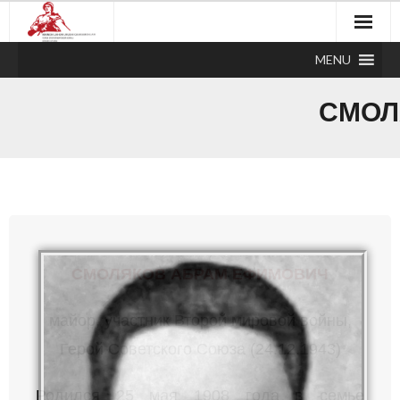
MENU
СМОЛ
СМОЛЯКОВ АБРАМ ЕФИМОВИЧ
майор, участник Второй мировой войны,
Герой Советского Союза (24.12.1943)
Родился 25 мая 1908 года в семье