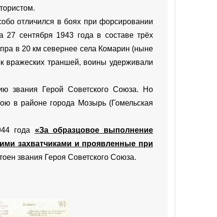
тористом.
собо отличился в боях при
форсировании
на
27 сентября
1943 года
в составе трёх
пра в 20 км севернее села Комарин (ныне
ок вражеских траншей, воины удерживали
ию звания Герой Советского Союза. Но
ою в районе города
Мозырь
(
Гомельская
944 года
«За образцовое выполнение
кими захватчиками и проявленные при
оен звания Героя Советского Союза.