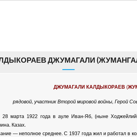
ЛДЫКОРАЕВ ДЖУМАГАЛИ (ЖУМАНГА
ДЖУМАГАЛИ КАЛДЫКОРАЕВ
(
ЖУ
рядовой,
участник
Второй мировой войны
,
Герой Со
я
28 марта
1922 года
в
ауле
Иван-Яб, (ныне
Ходжейлий
нина
.
Казах
.
ание — неполное среднее. С
1937 года
жил и работал в
ко