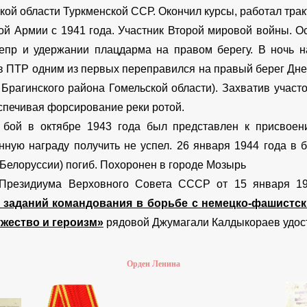
кой области
Туркменской ССР. Окончил курсы, работал трак
ой Армии с
1941 года
. Участник Второй мировой войны. О
епр
и удержании
плацдарма
на правом берегу. В ночь 
в ПТР одним из первых переправился на правый берег Дне
к
Брагинского района
Гомельской области). Захватив участ
еспечивая форсирование реки ротой.
 бой в октябре 1943 года был представлен к присвоен
нную награду получить не успел.
26 января
1944 года
в б
Белоруссии) погиб. Похоронен в городе Мозырь
Президиума Верховного Совета СССР
от
15 января
1
 заданий командования в борьбе с немецко-фашистс
жество и героизм»
рядовой Джумагали Калдыкораев удост
Орден Ленина