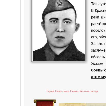
Ташаузс
В Красн
реки Дн
расчёто
посело
его, об
За этот
заслуже
область
Указом
боевых
этом му
Герой Советского Союза Золотая звезда