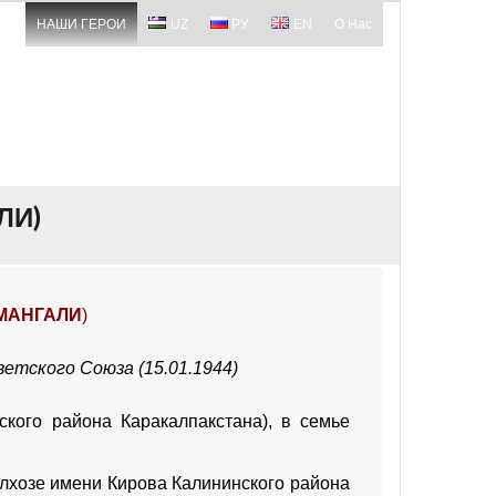
НАШИ ГЕРОИ
UZ
РУ
EN
О Нас
ЛИ)
МАНГАЛИ
)
ветского Союза
(15.01.
194
4
)
ского района
Каракалпакстана
), в семье
лхозе
имени Кирова Калининского района