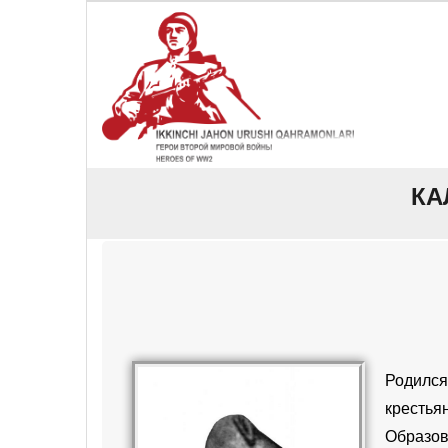
КА
Родилс
крестья
Образов