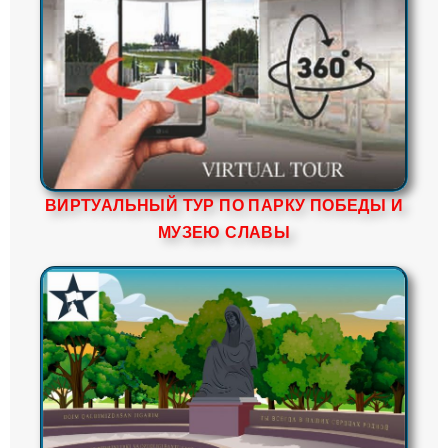
ВИРТУАЛЬНЫЙ ТУР ПО ПАРКУ ПОБЕДЫ И
МУЗЕЮ СЛАВЫ