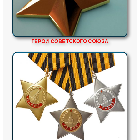
ГЕРОИ СОВЕТСКОГО СОЮЗА