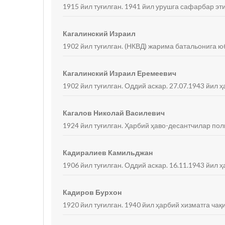
1915 йил туғилган. 1941 йил урушга сафарбар эти
Кагалинский Израил
1902 йил туғилган. (НКВД) жарима батальонига ю
Кагалинский Израил Еремеевич
1902 йил туғилган. Оддий аскар. 27.07.1943 йил ҳ
Кагалов Николай Василевич
1924 йил туғилган. Ҳарбий ҳаво-десантчилар пол
Кадиралиев Камильджан
1906 йил туғилган. Оддий аскар. 16.11.1943 йил ҳ
Кадиров Бурхон
1920 йил туғилган. 1940 йил ҳарбий хизматга ча