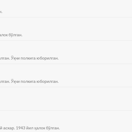
н.
алок бўлган.
илган. Ўқчи полкига юборилган.
илган. Ўқчи полкига юборилган.
й аскар. 1943 йил ҳалок бўлган.