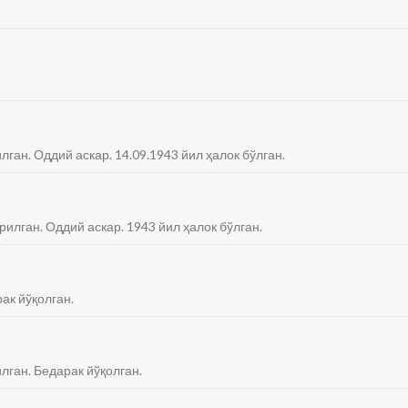
лган. Оддий аскар. 14.09.1943 йил ҳалок бўлган.
рилган. Оддий аскар. 1943 йил ҳалок бўлган.
рак йўқолган.
лган. Бедарак йўқолган.