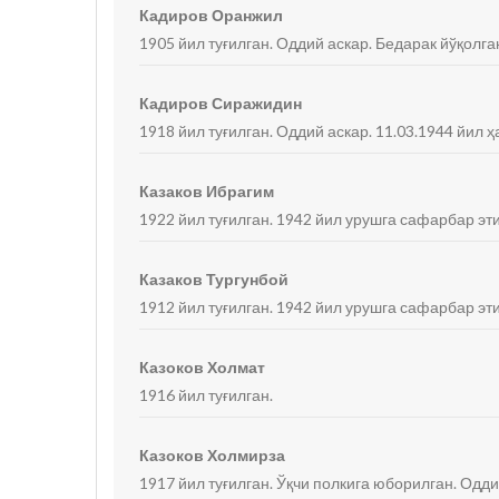
Кадиров Оранжил
1905 йил туғилган. Оддий аскар. Бедарак йўқолга
Кадиров Сиражидин
1918 йил туғилган. Оддий аскар. 11.03.1944 йил ҳ
Казаков Ибрагим
1922 йил туғилган. 1942 йил урушга сафарбар эт
Казаков Тургунбой
1912 йил туғилган. 1942 йил урушга сафарбар эт
Казоков Холмат
1916 йил туғилган.
Казоков Холмирза
1917 йил туғилган. Ўқчи полкига юборилган. Одди