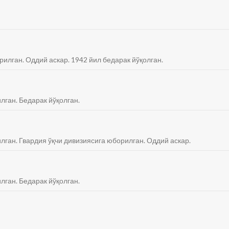
рилган. Оддий аскар. 1942 йил бедарак йўқолган.
лган. Бедарак йўқолган.
илган. Гвардия ўқчи дивизиясига юборилган. Оддий аскар.
лган. Бедарак йўқолган.