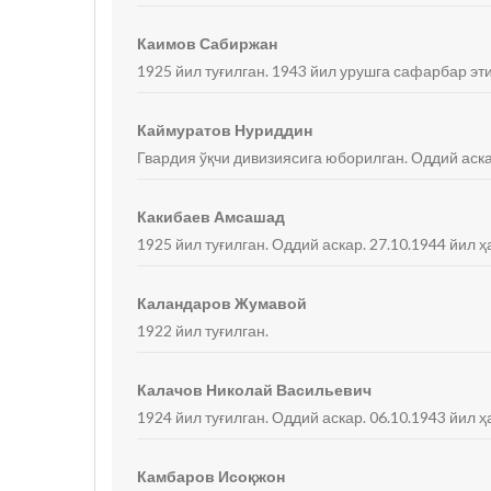
Каимов Сабиржан
1925 йил туғилган. 1943 йил урушга сафарбар эти
Каймуратов Нуриддин
Гвардия ўқчи дивизиясига юборилган. Оддий аска
Какибаев Амсашад
1925 йил туғилган. Оддий аскар. 27.10.1944 йил ҳ
Каландаров Жумавой
1922 йил туғилган.
Калачов Николай Васильевич
1924 йил туғилган. Оддий аскар. 06.10.1943 йил ҳ
Камбаров Исоқжон