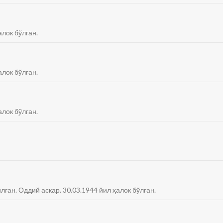
алок бўлган.
алок бўлган.
алок бўлган.
лган. Оддий аскар. 30.03.1944 йил ҳалок бўлган.