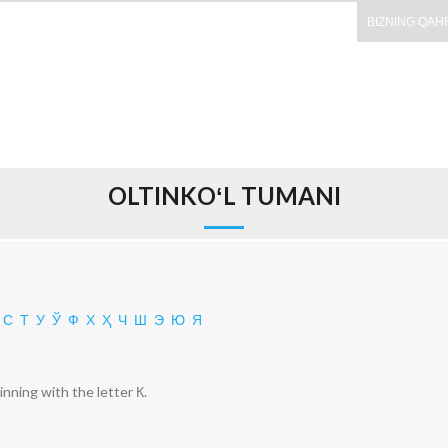
BIZNING QAH
OLTINKOʻL TUMANI
С
Т
У
Ў
Ф
Х
Ҳ
Ч
Ш
Э
Ю
Я
inning with the letter К.