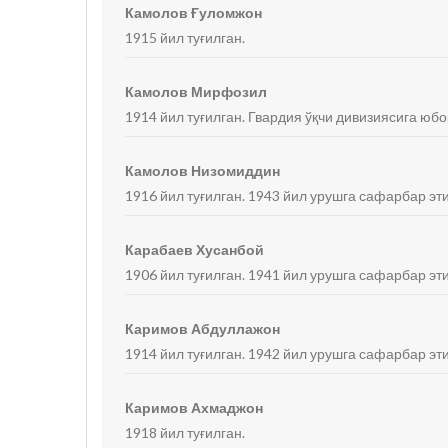
Камолов Ғуломжон
1915 йил туғилган.
Камолов Мирфозил
1914 йил туғилган. Гвардия ўқчи дивизиясига юбо
Камолов Низомиддин
1916 йил туғилган. 1943 йил урушга сафарбар эти
Карабаев Хусанбой
1906 йил туғилган. 1941 йил урушга сафарбар эт
Каримов Абдуллажон
1914 йил туғилган. 1942 йил урушга сафарбар эти
Каримов Ахмаджон
1918 йил туғилган.