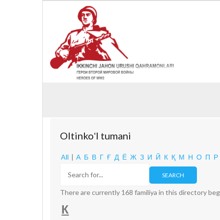
Oltinkoʻl tumani
All
|
А
Б
В
Г
Ғ
Д
Ё
Ж
З
И
Й
К
Қ
М
Н
О
П
Р
There are currently 168 familiya in this directory beg
К