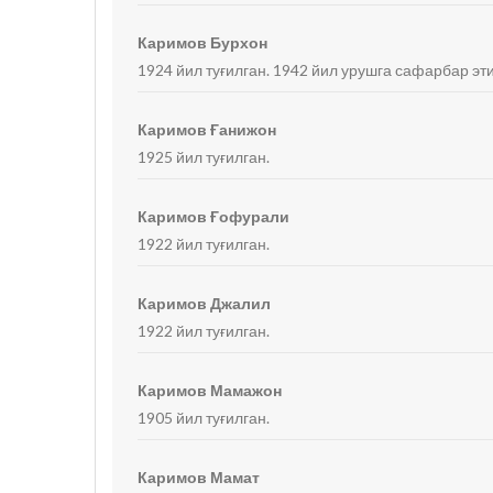
Каримов Бурхон
1924 йил туғилган. 1942 йил урушга сафарбар эт
Каримов Ғанижон
1925 йил туғилган.
Каримов Ғофурали
1922 йил туғилган.
Каримов Джалил
1922 йил туғилган.
Каримов Мамажон
1905 йил туғилган.
Каримов Мамат