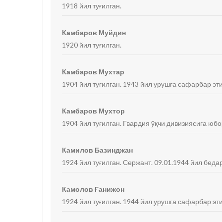
1918 йил туғилган.
Камбаров Муйдин
1920 йил туғилган.
Камбаров Мухтар
1904 йил туғилган. 1943 йил урушга сафарбар эти
Камбаров Мухтор
1904 йил туғилган. Гвардия ўқчи дивизиясига юбо
Камилов Базинджан
1924 йил туғилган. Сержант. 09.01.1944 йил беда
Камолов Ғанижон
1924 йил туғилган. 1944 йил урушга сафарбар эти