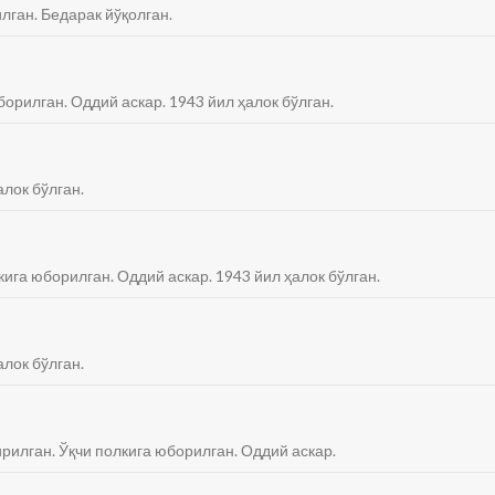
лган. Бедарак йўқолган.
борилган. Оддий аскар. 1943 йил ҳалок бўлган.
алок бўлган.
кига юборилган. Оддий аскар. 1943 йил ҳалок бўлган.
алок бўлган.
қирилган. Ўқчи полкига юборилган. Оддий аскар.