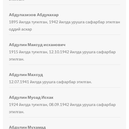
Абдулазизов Абдукахар
1895 йилда туғилган, 1942 йилда урушга сафарбар этилган
оддий аскар
Абдулин Максуд исханович
1915 йилда туғилган, 12.10.1942 йилда урушга сафарбар
этилган.
Абдулин Махсуд
12.07.1941 йилда урушга сафарбар этилган.
Абдулин Мусад Исхак
1924 йилда туғилган, 08.09.1942 йилда урушга сафарбар
этилган.
Абдулин Мухамад