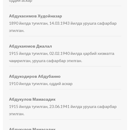
оддий аскар
Абдукасимов Худойназар
1890 йилда туғилган, 14.03.1943 йилда урушга сафарбар
этилган.
Абдукаюмов Джалал
1915 йилда туғилган, 02.02.1940 йилда ҳарбий хизматга
чақирилган, урушга сафарбар этилган.
Абдукодиров Абдубанно
1910 йилда туғилган, оддий аскар
Абдукулов Мамасадик
1915 йилда туғилган, 23.06.1941 йилда урушга сафарбар
этилган.
Абдукулов Мамасадик