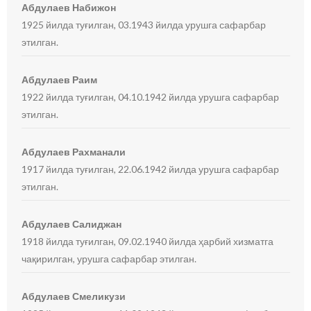
Абдулаев Набижон
1925 йилда туғилган, 03.1943 йилда урушга сафарбар
этилган.
Абдулаев Раим
1922 йилда туғилган, 04.10.1942 йилда урушга сафарбар
этилган.
Абдулаев Рахманали
1917 йилда туғилган, 22.06.1942 йилда урушга сафарбар
этилган.
Абдулаев Салиджан
1918 йилда туғилган, 09.02.1940 йилда ҳарбий хизматга
чақирилган, урушга сафарбар этилган.
Абдулаев Смеликузи