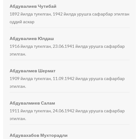
Абдувалиев Чутибай
1892 йилда туғилган, 1942 йилда урушга сафарбар этилган
оддий аскар
Абдувалиев Юлдаш
1916 йилда туғилган, 23.06.1941 йилда урушга сафарбар
этилган.
Абдувалмев Шермат
1909 йилда туғилган, 11.09.1942 йилда урушга сафарбар
этилган.
Абдувалмиев Салам
1911 йилда туғилган, 24.06.1942 йилда урушга сафарбар
этилган.
Абдувахабов Мухторадли