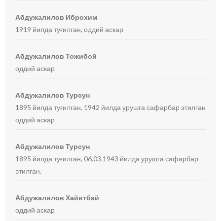
Абдужалилов Иброхим
1919 йилда туғилган, оддий аскар
Абдужалилов Тожибой
оддий аскар
Абдужалилов Турсун
1895 йилда туғилган, 1942 йилда урушга сафарбар этилган
оддий аскар
Абдужалилов Турсун
1895 йилда туғилган, 06.03.1943 йилда урушга сафарбар
этилган.
Абдужалилов Хайитбай
оддий аскар