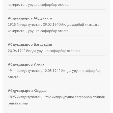
чақирилган, урушга сафарбар этилган.
Абдукадыров Абдукаюм
1915 йилда туғилган, 09.02.1940 йилда ҳарбий хизматга
чақирилган, урушга сафарбар этилган.
Абдукадыров Багаутдин
20.06.1942 йилда урушга сафарбар этилган.
Абдукадыров Урмак
1911 йилда туғилган, 12.08.1942 йилда урушга сафарбар
этилган.
Абдукадыров Юлдаш
1895 йилда туғилган, 1942 йилда урушга сафарбар этилган
оддий аскар