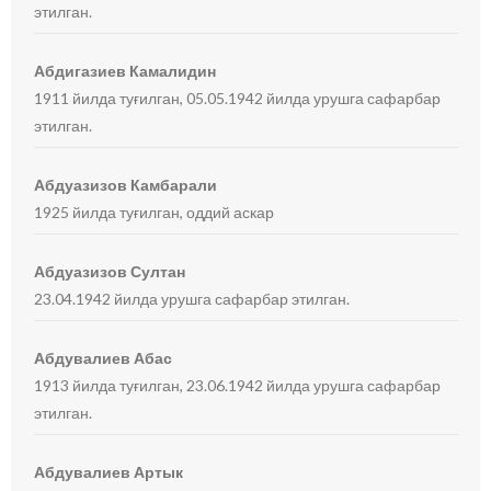
этилган.
Абдигазиев Камалидин
1911 йилда туғилган, 05.05.1942 йилда урушга сафарбар
этилган.
Абдуазизов Камбарали
1925 йилда туғилган, оддий аскар
Абдуазизов Султан
23.04.1942 йилда урушга сафарбар этилган.
Абдувалиев Абас
1913 йилда туғилган, 23.06.1942 йилда урушга сафарбар
этилган.
Абдувалиев Артык