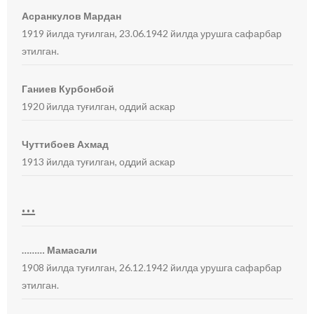
Асранкулов Мардан
1919 йилда туғилган, 23.06.1942 йилда урушга сафарбар
этилган.
Ганиев Курбонбой
1920 йилда туғилган, оддий аскар
Чуттибоев Ахмад
1913 йилда туғилган, оддий аскар
…
……… Мамасали
1908 йилда туғилган, 26.12.1942 йилда урушга сафарбар
этилган.