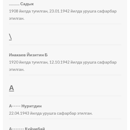
………. Садык
1908 йилда туғилган, 23.01.1942 йилда урушга сафарбар
этилган.
\
Инакаев Йизитин Б
1920 йилда туғилган, 12.10.1942 йилда урушга сафарбар
этилган.
А
А----- Нуритдин
22.04.1943 йилда урушга сафарбар этилган.
А------- Куйчибай