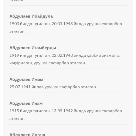
Абдулаев Ибайдула
1903 йилда туғилган, 20.03.1943 йилда урушга сафарбар
этилган.
Абдулаев Игамберды
1919 йилда туғилган, 02.02.1940 йилда ҳарбий хизматга
чақирилган, урушга сафарбар этилган.
Абдулаев Имам
25.07.1941 йилда урушга сафарбар этилган.
Абдулаев Инам
1915 йилда туғилган, 13.09.1942 йилда урушга сафарбар
этилган.
Абдулаев Иргаш