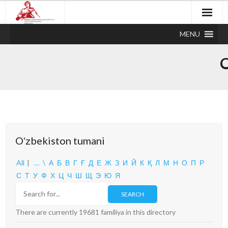
MENU
Oʻzbekiston tumani
All
|
…
\
А
Б
В
Г
Ғ
Д
Е
Ж
З
И
Й
К
Қ
Л
М
Н
О
П
Р
С
Т
У
Ф
Х
Ц
Ч
Ш
Щ
Э
Ю
Я
There are currently 19681 familiya in this directory