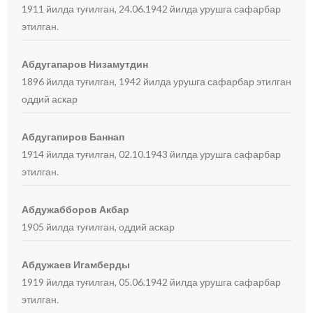
1911 йилда туғилган, 24.06.1942 йилда урушга сафарбар
этилган.
Абдугапаров Низамутдин
1896 йилда туғилган, 1942 йилда урушга сафарбар этилган
оддий аскар
Абдугапиров Баннап
1914 йилда туғилган, 02.10.1943 йилда урушга сафарбар
этилган.
Абдужабборов Акбар
1905 йилда туғилган, оддий аскар
Абдужаев Игамберды
1919 йилда туғилган, 05.06.1942 йилда урушга сафарбар
этилган.