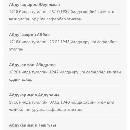
Абдукадыров Юсупджан
1918 йилда туғилган, 25.10.1939 йилда ҳарбий хизматга
чақирилган, урушга сафарбар этилган.
Абдуказаров Аббас
1918 йилда туғилган, 20.02.1943 йилда урушга сафарбар
этилган.
Абдукаимов Ибадулла
1890 йилда туғилган, 1942 йилда урушга сафарбар этилган
оддий аскар
Абдукаримов Абдураим
1916 йилда туғилган, 09.02.1940 йилда ҳарбий хизматга
чақирилган, урушга сафарбар этилган.
Абдукаримов Ташгузы