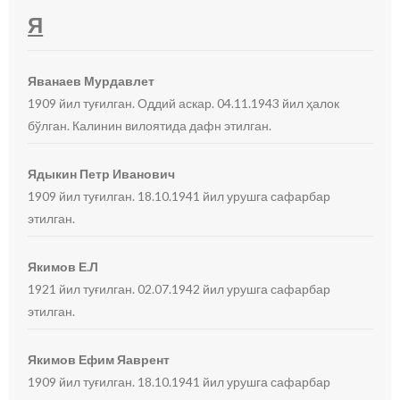
Я
Яванаев Мурдавлет
1909 йил туғилган. Оддий аскар. 04.11.1943 йил ҳалок
бўлган. Калинин вилоятида дафн этилган.
Ядыкин Петр Иванович
1909 йил туғилган. 18.10.1941 йил урушга сафарбар
этилган.
Якимов Е.Л
1921 йил туғилган. 02.07.1942 йил урушга сафарбар
этилган.
Якимов Ефим Яаврент
1909 йил туғилган. 18.10.1941 йил урушга сафарбар