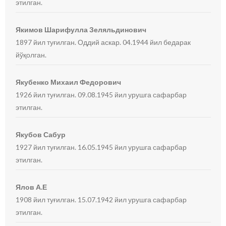
этилган.
Якимов Шарифулла Зеляльдинович
1897 йил туғилган. Оддий аскар. 04.1944 йил бедарак
йўқолган.
Якубенко Михаил Федорович
1926 йил туғилган. 09.08.1945 йил урушга сафарбар
этилган.
Якубов Сабур
1927 йил туғилган. 16.05.1945 йил урушга сафарбар
этилган.
Ялов А.Е
1908 йил туғилган. 15.07.1942 йил урушга сафарбар
этилган.