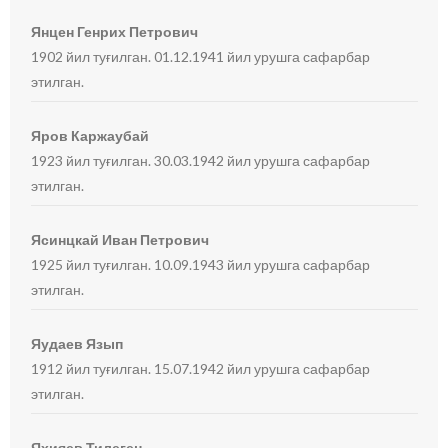
Янцен Генрих Петрович
1902 йил туғилган. 01.12.1941 йил урушга сафарбар
этилган.
Яров Каржаубай
1923 йил туғилган. 30.03.1942 йил урушга сафарбар
этилган.
Ясинцкай Иван Петрович
1925 йил туғилган. 10.09.1943 йил урушга сафарбар
этилган.
Яудаев Язып
1912 йил туғилган. 15.07.1942 йил урушга сафарбар
этилган.
Яхияев Тилеген