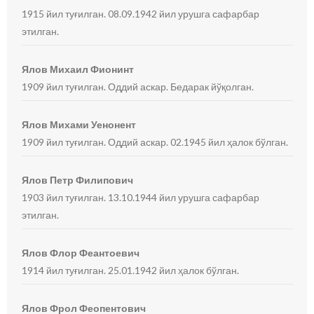
1915 йил туғилган. 08.09.1942 йил урушга сафарбар
этилган.
Ялов Михаил Фионинт
1909 йил туғилган. Оддий аскар. Бедарак йўқолган.
Ялов Михами Уенонент
1909 йил туғилган. Оддий аскар. 02.1945 йил ҳалок бўлган.
Ялов Петр Филипович
1903 йил туғилган. 13.10.1944 йил урушга сафарбар
этилган.
Ялов Флор Феантоевич
1914 йил туғилган. 25.01.1942 йил ҳалок бўлган.
Ялов Фрол Феопентович