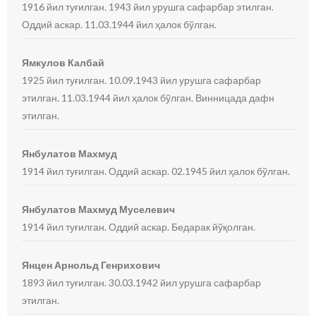
1916 йил туғилган. 1943 йил урушга сафарбар этилган.
Оддий аскар. 11.03.1944 йил ҳалок бўлган.
Ямкулов Калбай
1925 йил туғилган. 10.09.1943 йил урушга сафарбар
этилган. 11.03.1944 йил ҳалок бўлган. Винницада дафн
этилган.
Янбулатов Махмуд
1914 йил туғилган. Оддий аскар. 02.1945 йил ҳалок бўлган.
Янбулатов Махмуд Муселевич
1914 йил туғилган. Оддий аскар. Бедарак йўқолган.
Янцен Арнольд Генрихович
1893 йил туғилган. 30.03.1942 йил урушга сафарбар
этилган.