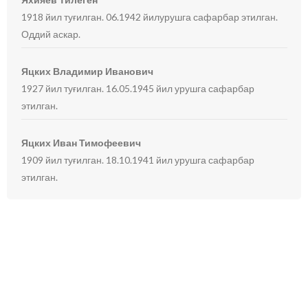
1918 йил туғилган. 06.1942 йилурушга сафарбар этилган.
Оддий аскар.
Яцких Владимир Иванович
1927 йил туғилган. 16.05.1945 йил урушга сафарбар
этилган.
Яцких Иван Тимофеевич
1909 йил туғилган. 18.10.1941 йил урушга сафарбар
этилган.