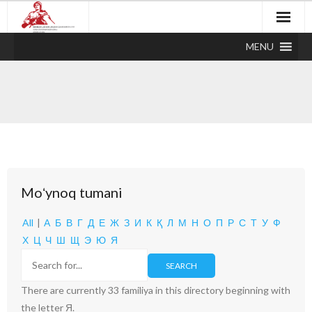
MENU
Moʻynoq tumani
All
|
А
Б
В
Г
Д
Е
Ж
З
И
К
Қ
Л
М
Н
О
П
Р
С
Т
У
Ф
Х
Ц
Ч
Ш
Щ
Э
Ю
Я
There are currently 33 familiya in this directory beginning with
the letter Я.