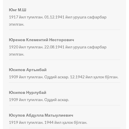
Юнг М.Ш
1917 йил туғилган. 01.12.1941 йил урушга сафарбар
этилган.
Юренов Клементий Несторович
1920 йил туғилган. 22.08.1941 йил урушга сафарбар
этилган.
Юсипов Артыкбай
1909 йил туғилган. Оддий аскар. 12.1942 йил ҳалок бўлган.
Юсипов Нурлубай
1909 йил туғилган. Оддий аскар.
Юсупов Абдулла Матыулиевич
1919 йил туғилган. 1944 йил ҳалок бўлган.