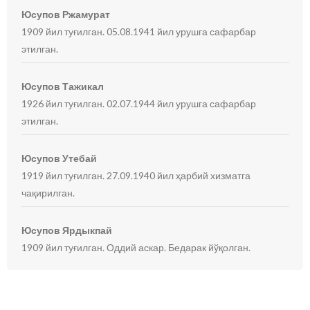
Юсупов Ржамурат
1909 йил туғилган. 05.08.1941 йил урушга сафарбар
этилган.
Юсупов Тажикал
1926 йил туғилган. 02.07.1944 йил урушга сафарбар
этилган.
Юсупов Утебай
1919 йил туғилган. 27.09.1940 йил ҳарбий хизматга
чақирилган.
Юсупов Ярдыкпай
1909 йил туғилган. Оддий аскар. Бедарак йўқолган.