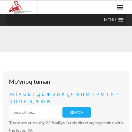
MENU
Moʻynoq tumani
All
|
А
Б
В
Г
Д
Е
Ж
З
И
К
Қ
Л
М
Н
О
П
Р
С
Т
У
Ф
Х
Ц
Ч
Ш
Щ
Э
Ю
Я
There are currently 22 familiya in this directory beginning with
the letter Ю.