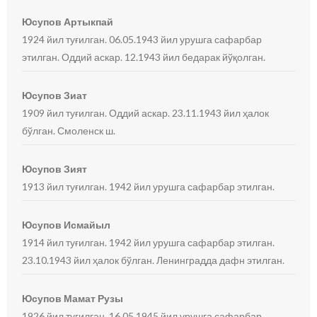
Юсупов Артыкпай
1924 йил туғилган. 06.05.1943 йил урушга сафарбар
этилган. Оддий аскар. 12.1943 йил бедарак йўқолган.
Юсупов Зиат
1909 йил туғилган. Оддий аскар. 23.11.1943 йил ҳалок
бўлган. Смоленск ш.
Юсупов Зият
1913 йил туғилган. 1942 йил урушга сафарбар этилган.
Юсупов Исмайыл
1914 йил туғилган. 1942 йил урушга сафарбар этилган.
23.10.1943 йил ҳалок бўлган. Ленинградда дафн этилган.
Юсупов Мамат Рузы
1926 йил туғилган. 16.05.1945 йил урушга сафарбар