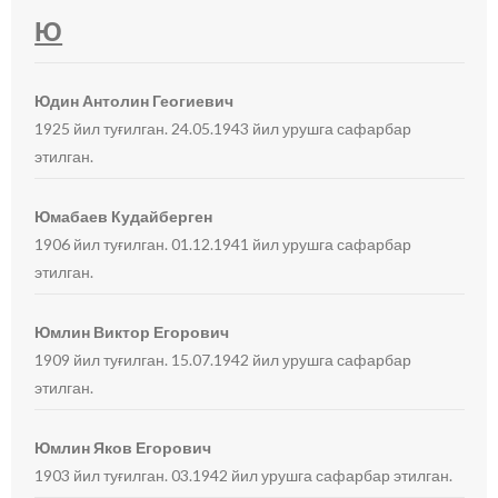
Ю
Юдин Антолин Геогиевич
1925 йил туғилган. 24.05.1943 йил урушга сафарбар
этилган.
Юмабаев Кудайберген
1906 йил туғилган. 01.12.1941 йил урушга сафарбар
этилган.
Юмлин Виктор Егорович
1909 йил туғилган. 15.07.1942 йил урушга сафарбар
этилган.
Юмлин Яков Егорович
1903 йил туғилган. 03.1942 йил урушга сафарбар этилган.