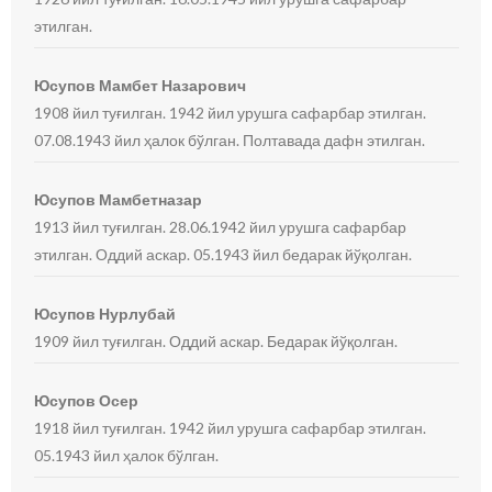
этилган.
Юсупов Мамбет Назарович
1908 йил туғилган. 1942 йил урушга сафарбар этилган.
07.08.1943 йил ҳалок бўлган. Полтавада дафн этилган.
Юсупов Мамбетназар
1913 йил туғилган. 28.06.1942 йил урушга сафарбар
этилган. Оддий аскар. 05.1943 йил бедарак йўқолган.
Юсупов Нурлубай
1909 йил туғилган. Оддий аскар. Бедарак йўқолган.
Юсупов Осер
1918 йил туғилган. 1942 йил урушга сафарбар этилган.
05.1943 йил ҳалок бўлган.