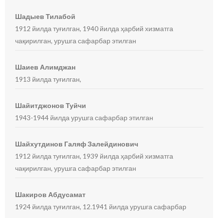
Шадыев Тилабой
1912 йилда туғилган, 1940 йилда ҳарбий хизматга
чақирилган, урушга сафарбар этилган
Шаиев Алимджан
1913 йилда туғилган,
Шайитджонов Туйчи
1943-1944 йилда урушга сафарбар этилган
Шайхутдинов Галяф Залейдинович
1912 йилда туғилган, 1939 йилда ҳарбий хизматга
чақирилган, урушга сафарбар этилган
Шакиров Абдусамат
1924 йилда туғилган, 12.1941 йилда урушга сафарбар