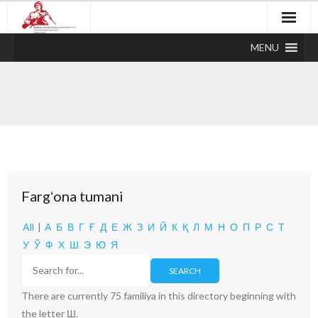
MENU
Fargʻona tumani
All
|
А
Б
В
Г
Ғ
Д
Е
Ж
З
И
Й
К
Қ
Л
М
Н
О
П
Р
С
Т
У
Ў
Ф
Х
Ш
Э
Ю
Я
There are currently 75 familiya in this directory beginning with
the letter Ш.