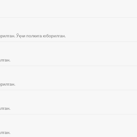
қирилган. Ўқчи полкига юборилган.
илган.
қирилган.
илган.
илган.