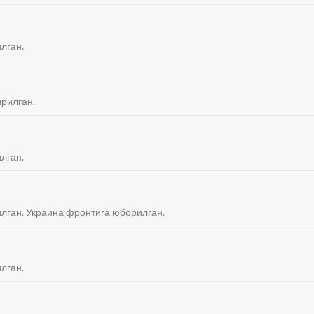
илган.
қирилган.
илган.
тилган. Украина фронтига юборилган.
илган.