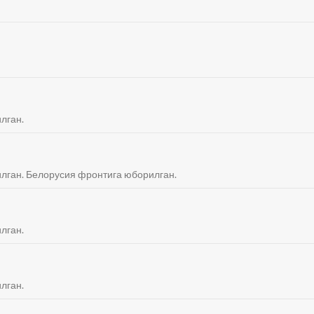
илган.
тилган. Белорусия фронтига юборилган.
илган.
илган.