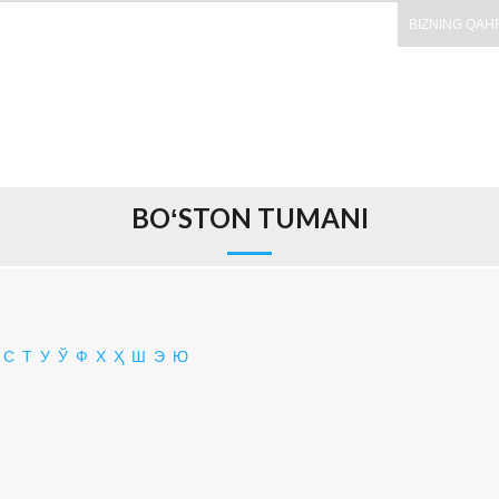
BIZNING QAH
BOʻSTON TUMANI
С
Т
У
Ў
Ф
Х
Ҳ
Ш
Э
Ю