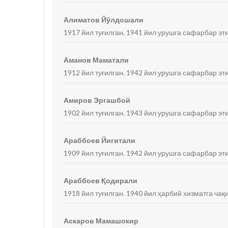
Алиматов Йўлдошали
1917 йил туғилган. 1941 йил урушга сафарбар эт
Аманов Маматали
1912 йил туғилган. 1942 йил урушга сафарбар эт
Амиров Эргашбой
1902 йил туғилган. 1943 йил урушга сафарбар эт
Араббоев Йигитали
1909 йил туғилган. 1942 йил урушга сафарбар э
Араббоев Қодирали
1918 йил туғилган. 1940 йил ҳарбий хизматга ча
Аскаров Мамашокир