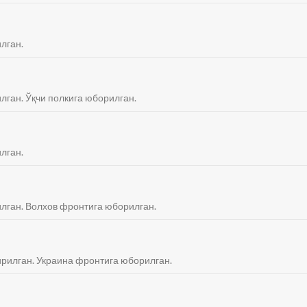
илган.
илган. Ўқчи полкига юборилган.
илган.
тилган. Волхов фронтига юборилган.
қирилган. Украина фронтига юборилган.