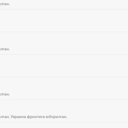
илган.
илган.
илган.
тилган. Украина фронтига юборилган.