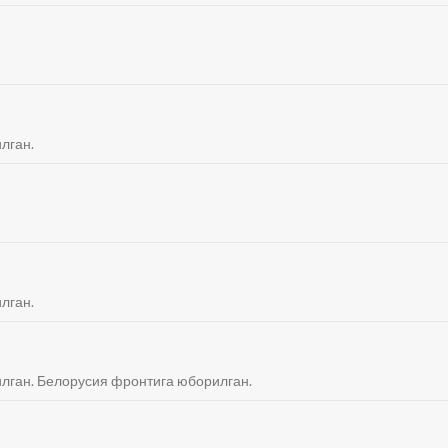
илган.
илган.
тилган. Белорусия фронтига юборилган.