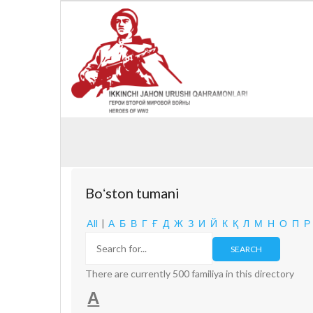
Boʻston tumani
All
|
А
Б
В
Г
Ғ
Д
Ж
З
И
Й
К
Қ
Л
М
Н
О
П
Р
There are currently 500 familiya in this directory
А